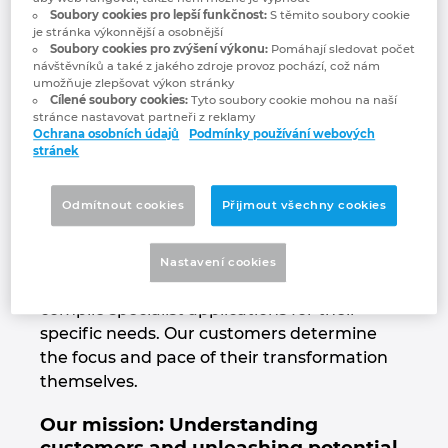
Soubory cookies pro lepší funkčnost:
S těmito soubory cookie
combine technological excellence and
Chorvatsko
je stránka výkonnější a osobnější
comprehensive consulting expertise from
Soubory cookies pro zvýšení výkonu:
Pomáhají sledovat počet
návštěvníků a také z jakého zdroje provoz pochází, což nám
thousands of projects with a clear focus on
Indie
umožňuje zlepšovat výkon stránky
our customers' business goals. All our
Cílené soubory cookies:
Tyto soubory cookie mohou na naší
products are designed to accelerate and
stránce nastavovat partneři z reklamy
Indonesie
Ochrana osobních údajů
Podmínky používání webových
streamline the digital transformation of
stránek
industries. Whether global corporations or
Irsko
small and medium-sized companies – the
Odmítnout cookies
Přijmout všechny cookies
modular platform enables companies from
Itálie
different sectors, such as automotive,
machinery, medical, consumer,
Nastavení cookies
Izrael
infrastructure, retail, or high-tech, to flexibly
compile specialist applications for their
Japonsko
specific needs. Our customers determine
the focus and pace of their transformation
Jihoafrická republika
themselves.
Our mission: Understanding
Jižní Korea
customers and unleashing potential