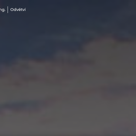
ng.
Odvětví