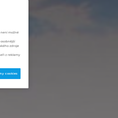
e není možné
 osobnější
akého zdroje
eři z reklamy
ny cookies