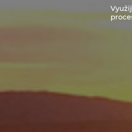
Využi
proce