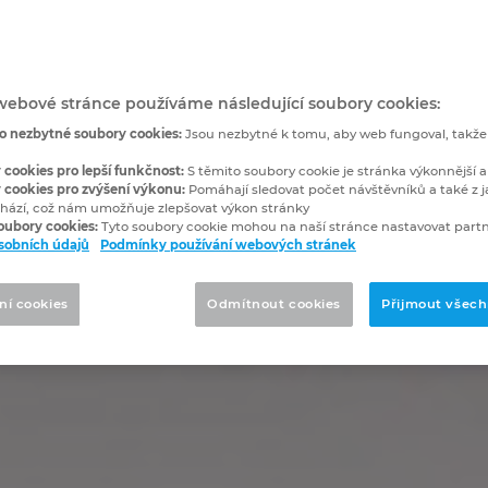
webové stránce používáme následující soubory cookies:
o nezbytné soubory cookies:
Jsou nezbytné k tomu, aby web fungoval, takž
 cookies pro lepší funkčnost:
S těmito soubory cookie je stránka výkonnější a
 cookies pro zvýšení výkonu:
Pomáhají sledovat počet návštěvníků a také z j
hází, což nám umožňuje zlepšovat výkon stránky
soubory cookies:
Tyto soubory cookie mohou na naší stránce nastavovat partn
sobních údajů
Podmínky používání webových stránek
ní cookies
Odmítnout cookies
Přijmout všech