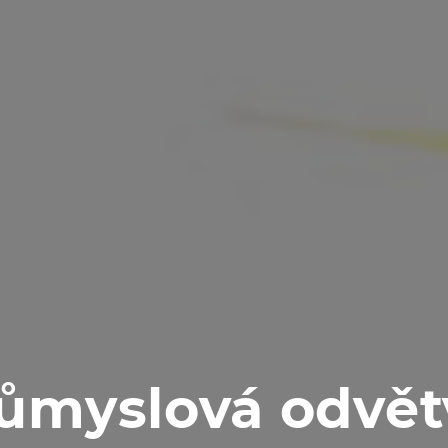
ůmyslová odvět