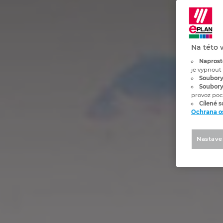
Na této 
Naprost
je vypnout
Soubory
Soubory
provoz poc
Cílené 
Ochrana o
Nastave