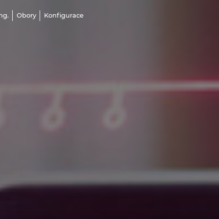
ng.
Obory
Konfigurace