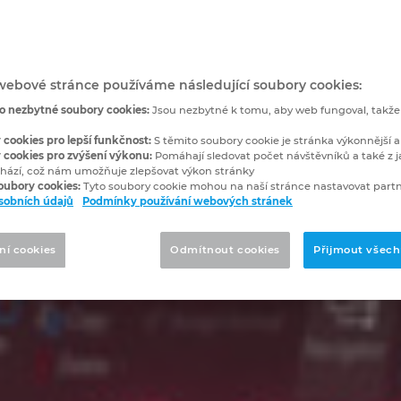
webové stránce používáme následující soubory cookies:
o nezbytné soubory cookies:
Jsou nezbytné k tomu, aby web fungoval, takž
 cookies pro lepší funkčnost:
S těmito soubory cookie je stránka výkonnější a
 cookies pro zvýšení výkonu:
Pomáhají sledovat počet návštěvníků a také z j
hází, což nám umožňuje zlepšovat výkon stránky
soubory cookies:
Tyto soubory cookie mohou na naší stránce nastavovat partn
sobních údajů
Podmínky používání webových stránek
ní cookies
Odmítnout cookies
Přijmout všech