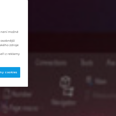
e není možné
 osobnější
akého zdroje
eři z reklamy
ny cookies