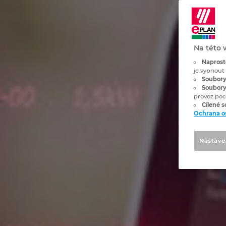
Na této 
Naprost
je vypnout
Soubory
Soubory
provoz poc
Cílené 
Ochrana o
Nastave