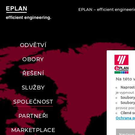
EPLAN – efficient engineeri
ODVĚTVÍ
OBORY
ŘEŠENÍ
Na této 
SLUŽBY
Naprost
je vypnout
Soubory
SPOLEČNOST
Soubory
provoz poc
Cílené 
PARTNEŘI
Ochrana o
MARKETPLACE
Nastave