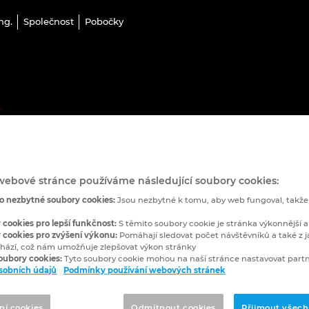
ng.
Společnost
Pobočky
webové stránce používáme následující soubory cookies:
o nezbytné soubory cookies:
Jsou nezbytné k tomu, aby web fungoval, takž
 cookies pro lepší funkčnost:
S těmito soubory cookie je stránka výkonnější a
 cookies pro zvýšení výkonu:
Pomáhají sledovat počet návštěvníků a také z j
hází, což nám umožňuje zlepšovat výkon stránky
soubory cookies:
Tyto soubory cookie mohou na naší stránce nastavovat partn
sobních údajů
Podmínky používání webových stránek
ní cookies
Odmítnout cookies
Přijmout všech