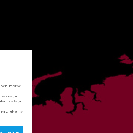
e není možné
 osobnější
akého zdroje
eři z reklamy
ny cookies