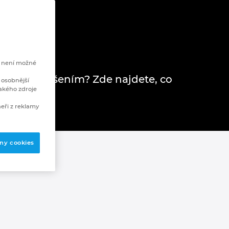
e není možné
e k našim řešením? Zde najdete, co
 osobnější
akého zdroje
eři z reklamy
ny cookies