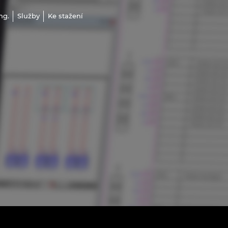
ng.
Služby
Ke stažení