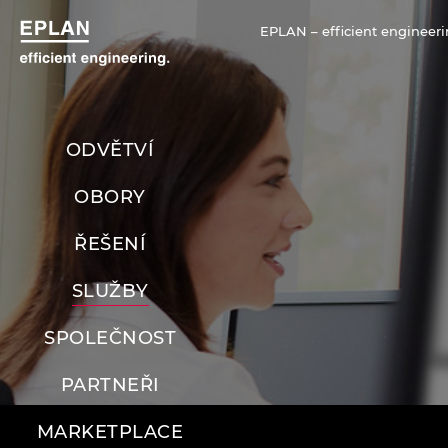
EPLAN – efficient engineeri
ODVĚTVÍ
OBORY
ŘEŠENÍ
SLUŽBY
SPOLEČNOST
PARTNEŘI
MARKETPLACE