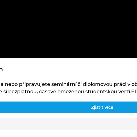
n
sta nebo připravujete seminární či diplomovou práci v ob
e si bezplatnou, časově omezenou studentskou verzi E
Zjistit více