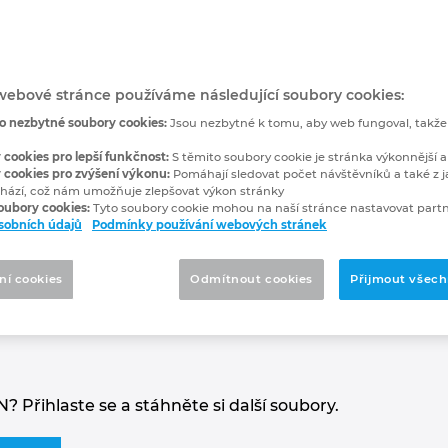
í
dním kliknutím
webové stránce používáme následující soubory cookies:
o nezbytné soubory cookies:
Jsou nezbytné k tomu, aby web fungoval, takž
informace, materiály či soubory vztahující s
 cookies pro lepší funkčnost:
S těmito soubory cookie je stránka výkonnější a
 cookies pro zvýšení výkonu:
Pomáhají sledovat počet návštěvníků a také z j
hází, což nám umožňuje zlepšovat výkon stránky
soubory cookies:
Tyto soubory cookie mohou na naší stránce nastavovat partn
sobních údajů
Podmínky používání webových stránek
ní cookies
Odmítnout cookies
Přijmout všech
 Přihlaste se a stáhněte si další soubory.