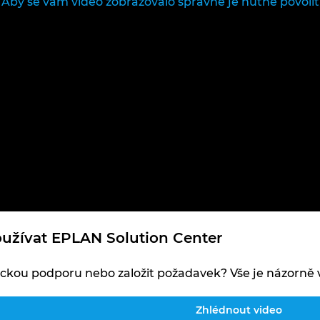
Aby se vám video zobrazovalo správně je nutné povolit
oužívat EPLAN Solution Center
ickou podporu nebo založit požadavek? Vše je názorně 
Zhlédnout video