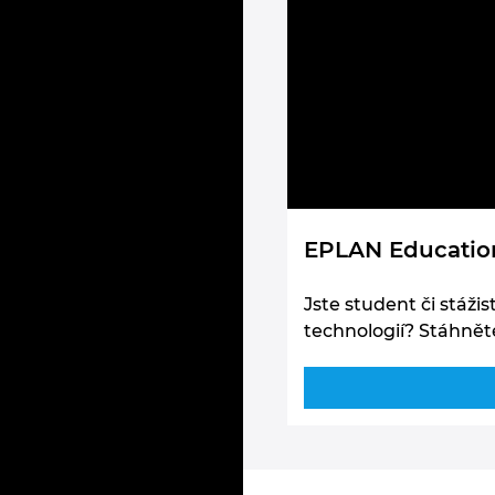
EPLAN Educatio
Jste student či stáži
technologií? Stáhnět