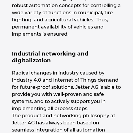
robust automation concepts for controlling a
Kanada
wide variety of functions in municipal, fire-
fighting, and agricultural vehicles. Thus,
Kolumbie
permanent availability of vehicles and
implements is ensured.
Litva
Industrial networking and
Lucembursko
digitalization
Maďarsko
Radical changes in industry caused by
Industry 4.0 and Internet of Things demand
Malajsie
for future-proof solutions. Jetter AG is able to
provide you with well-proven and safe
Mexiko
systems, and to actively support you in
implementing all process steps.
The product and networking philosophy at
Německo
Jetter AG has always been based on
seamless integration of all automation
Nizozemsko