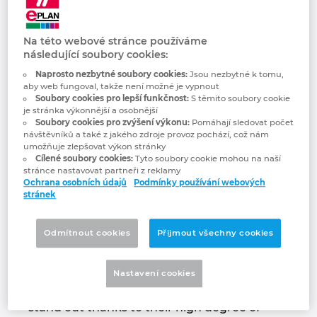
Jetter AG
Bulharsko
Technologie budov
Konfigurace
Integrace pro ERP, PDM a PLM
Blog EPLAN CZ&SK
We automate your success.
Na této webové stránce používáme
Česká republika
následující soubory cookies:
Případové studie
EPLAN Data Portal
Pobočky
Naprosto nezbytné soubory cookies:
Jsou nezbytné k tomu,
Čína
aby web fungoval, takže není možné je vypnout
EPLAN Education pro školy
Kontakty
Soubory cookies pro lepší funkčnost:
S těmito soubory cookie
je stránka výkonnější a osobnější
Dánsko
Soubory cookies pro zvýšení výkonu:
Pomáhají sledovat počet
EPLAN Education pro studenty
Trust Center
návštěvníků a také z jakého zdroje provoz pochází, což nám
umožňuje zlepšovat výkon stránky
Filipíny
Cílené soubory cookies:
Tyto soubory cookie mohou na naší
EPLAN aplikace pro spolupráci
stránce nastavovat partneři z reklamy
Ochrana osobních údajů
Podmínky používání webových
Finsko
stránek
For decades, the name Jetter AG has stood
Francie
for highest demands on automation
Odmítnout cookies
Přijmout všechny cookies
solutions that are used in a wide range of
Chile
industrial and mobile automation sectors.
Nastavení cookies
Products and components by Jetter AG
China Taiwan
stand out thanks to their high degree of