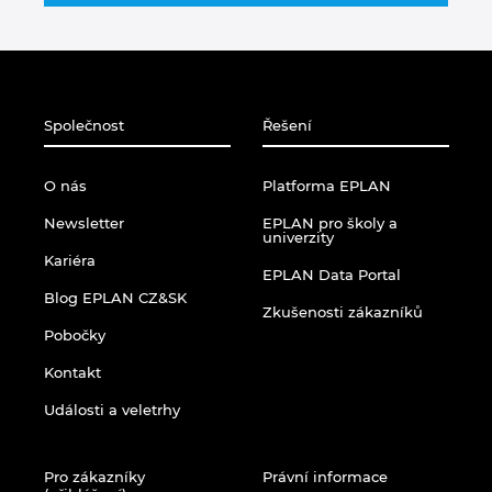
Singapur
Slovensko
Slovinsko
Společnost
Řešení
Spojené arabské emiráty
O nás
Platforma EPLAN
Newsletter
EPLAN pro školy a
Srbsko
univerzity
Kariéra
EPLAN Data Portal
Španělsko
Blog EPLAN CZ&SK
Zkušenosti zákazníků
Pobočky
Švédsko
Kontakt
Švýcarsko
Události a veletrhy
Thajsko
Pro zákazníky
Právní informace