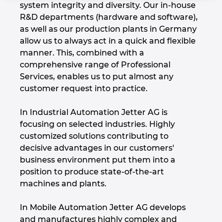
system integrity and diversity. Our in-house
Chorvatsko
R&D departments (hardware and software),
as well as our production plants in Germany
Indie
allow us to always act in a quick and flexible
manner. This, combined with a
Indonesie
comprehensive range of Professional
Services, enables us to put almost any
Irsko
customer request into practice.
Itálie
In Industrial Automation Jetter AG is
focusing on selected industries. Highly
customized solutions contributing to
Izrael
decisive advantages in our customers'
business environment put them into a
Japonsko
position to produce state-of-the-art
machines and plants.
Jihoafrická republika
In Mobile Automation Jetter AG develops
Jižní Korea
and manufactures highly complex and