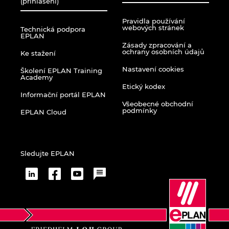
(přihlášení)
Turecko
Pravidla používání
webových stránek
Technická podpora
Ukrajina
EPLAN
Zásady zpracování a
ochrany osobních údajů
Ke stažení
USA
Nastavení cookies
Školení EPLAN Training
Academy
Velká Británie
Etický kodex
Informační portál EPLAN
Všeobecné obchodní
podmínky
EPLAN Cloud
Sledujte EPLAN