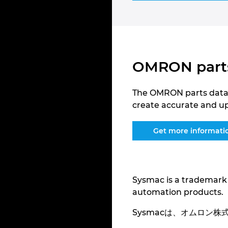
OMRON parts 
The OMRON parts data 
create accurate and u
Get more informati
Sysmac is a trademark
automation products.
Sysmacは、オムロン