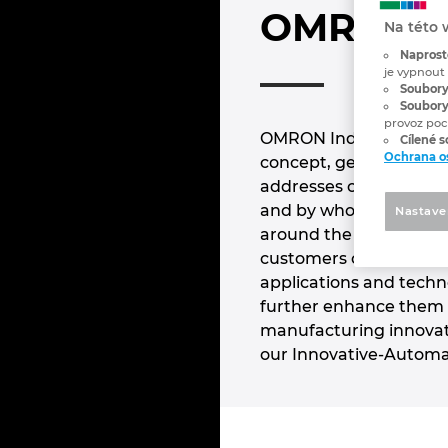
OMRON
Na této 
Naprost
je vypnout
Soubory
Soubory
provoz poc
OMRON Industrial Auto
Cílené 
Ochrana o
concept, generates val
addresses changes in 
and by whom they nee
Nastave
around the world where
customers can test and
applications and techno
further enhance them f
manufacturing innovati
our Innovative-Automa