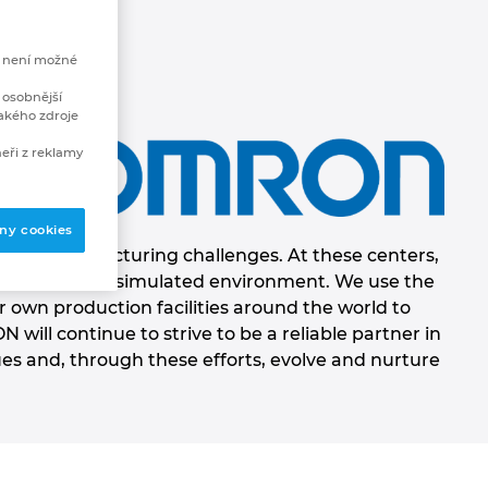
e není možné
 osobnější
akého zdroje
eři z reklamy
t
,
s
ny cookies
their manufacturing challenges. At these centers,
 engineers in a simulated environment. We use the
r own production facilities around the world to
ill continue to strive to be a reliable partner in
s and, through these efforts, evolve and nurture