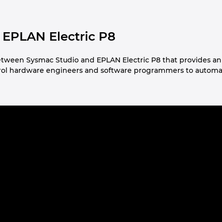
 EPLAN Electric P8
between Sysmac Studio and EPLAN Electric P8 that provides an
trol hardware engineers and software programmers to automati