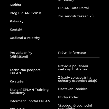
Kariéra
Kanada
EPLAN Data Portal
Blog EPLAN CZ&SK
Zkušenosti zákazníků
Kolumbie
Pobočky
Kontakt
Litva
Události a veletrhy
Lucembursko
Pro zákazníky
Právní informace
(přihlášení)
Maďarsko
Pravidla používání
webových stránek
Malajsie
Technická podpora
EPLAN
Zásady zpracování a
ochrany osobních údajů
Ke stažení
Mexiko
Nastavení cookies
Školení EPLAN Training
Academy
Německo
Etický kodex
Informační portál EPLAN
Všeobecné obchodní
Nizozemsko
podmínky