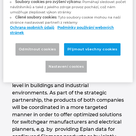
Siemens
Soubory cookies pro zvýšení výkonu:
Pomáhají sledovat počet
Bulharsko
návštěvníků a také z jakého zdroje provoz pochází, což nám
Technologie budov
Konfigurace
Integrace pro ERP, PDM a PLM
Blog EPLAN CZ&SK
umožňuje zlepšovat výkon stránky
Cílené soubory cookies:
Tyto soubory cookie mohou na naší
Česká republika
stránce nastavovat partneři z reklamy
Případové studie
EPLAN Data Portal
Pobočky
Ochrana osobních údajů
Podmínky používání webových
stránek
Čína
EPLAN Education pro školy
Kontakty
Dánsko
Odmítnout cookies
Přijmout všechny cookies
EPLAN Education pro studenty
Trust Center
Siemens’ Electrical Products business unit
Filipíny
Nastavení cookies
offers products for a safe and efficient
EPLAN aplikace pro spolupráci
electrical infrastructure at the low-voltage
Finsko
level in buildings and industrial
environments. As part of the strategic
Francie
partnership, the products of both companies
will be coordinated in a more targeted
Chile
manner in order to offer optimized solutions
for switchgear manufacturers and electrical
China Taiwan
planners, e.g. by providing Eplan data for