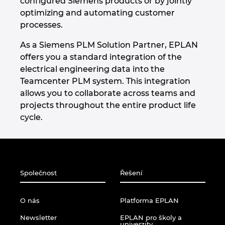
configured Siemens products or by jointly
Chorvatsko
optimizing and automating customer
processes.
Indie
As a Siemens PLM Solution Partner, EPLAN
offers you a standard integration of the
Indonesie
electrical engineering data into the
Teamcenter PLM system. This integration
Irsko
allows you to collaborate across teams and
projects throughout the entire product life
Itálie
cycle.
Izrael
Japonsko
Společnost
Řešení
Jihoafrická republika
O nás
Platforma EPLAN
Jižní Korea
Newsletter
EPLAN pro školy a
univerzity