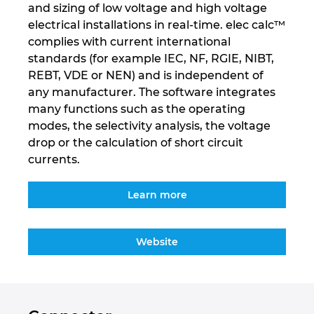
and sizing of low voltage and high voltage
Kanada
electrical installations in real-time. elec calc™
complies with current international
standards (for example IEC, NF, RGIE, NIBT,
Kolumbie
REBT, VDE or NEN) and is independent of
any manufacturer. The software integrates
Litva
many functions such as the operating
modes, the selectivity analysis, the voltage
Lucembursko
drop or the calculation of short circuit
currents.
Maďarsko
Learn more
Malajsie
Mexiko
Website
Německo
Nizozemsko