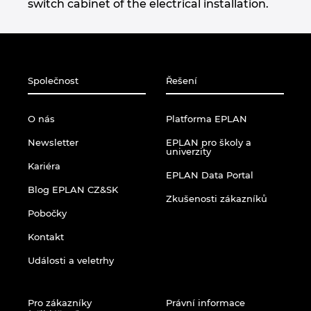
Singapur
switch cabinet of the electrical installation.
Slovensko
Slovinsko
Společnost
Řešení
Spojené arabské emiráty
O nás
Platforma EPLAN
Newsletter
EPLAN pro školy a
Srbsko
univerzity
Kariéra
EPLAN Data Portal
Španělsko
Blog EPLAN CZ&SK
Zkušenosti zákazníků
Pobočky
Švédsko
Kontakt
Švýcarsko
Události a veletrhy
Thajsko
Pro zákazníky
Právní informace