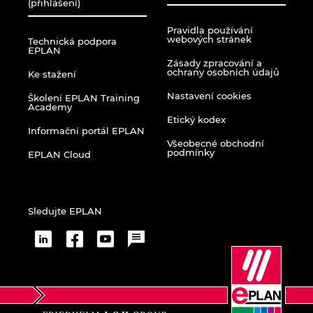
(přihlášení)
Turecko
Pravidla používání
webových stránek
Technická podpora
Ukrajina
EPLAN
Zásady zpracování a
ochrany osobních údajů
Ke stažení
USA
Nastavení cookies
Školení EPLAN Training
Academy
Velká Británie
Etický kodex
Informační portál EPLAN
Všeobecné obchodní
podmínky
EPLAN Cloud
Sledujte EPLAN