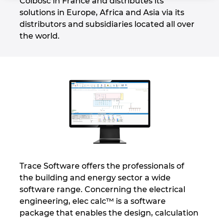
Colbosc in France and distributes its
Chorvatsko
solutions in Europe, Africa and Asia via its
distributors and subsidiaries located all over
Indie
the world.
Indonesie
Irsko
Itálie
Izrael
Japonsko
Trace Software offers the professionals of
the building and energy sector a wide
Jihoafrická republika
software range. Concerning the electrical
engineering, elec calc™ is a software
Jižní Korea
package that enables the design, calculation