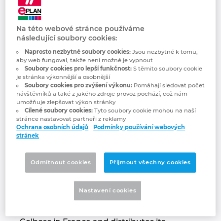
Trace Software
Bulharsko
Technologie budov
Konfigurace
Integrace pro ERP, PDM a PLM
Blog EPLAN CZ&SK
International
Na této webové stránce používáme
Česká republika
následující soubory cookies:
Případové studie
EPLAN Data Portal
Pobočky
Naprosto nezbytné soubory cookies:
Jsou nezbytné k tomu,
Čína
aby web fungoval, takže není možné je vypnout
EPLAN Education pro školy
Kontakty
Soubory cookies pro lepší funkčnost:
S těmito soubory cookie
je stránka výkonnější a osobnější
Dánsko
Soubory cookies pro zvýšení výkonu:
Pomáhají sledovat počet
EPLAN Education pro studenty
Trust Center
návštěvníků a také z jakého zdroje provoz pochází, což nám
umožňuje zlepšovat výkon stránky
Filipíny
Cílené soubory cookies:
Tyto soubory cookie mohou na naší
EPLAN aplikace pro spolupráci
stránce nastavovat partneři z reklamy
Trace Software International is a company
Ochrana osobních údajů
Podmínky používání webových
Finsko
stránek
that has been developing software solutions
for the electrical engineering for over 30
Francie
years. It has an unique expertise in the
Odmítnout cookies
Přijmout všechny cookies
design and calculation of electrical and
Chile
photovoltaic installations, from design to
Nastavení cookies
operation and network dimensioning. Trace
China Taiwan
Software is based in Saint-Romain-de-