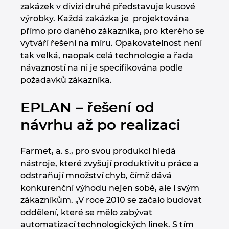
zakázek v divizi druhé představuje kusové
výrobky. Každá zakázka je projektována
Norsko
přímo pro daného zákazníka, pro kterého se
vytváří řešení na míru. Opakovatelnost není
Nový Zéland
tak velká, naopak celá technologie a řada
návazností na ni je specifikována podle
Peru
požadavků zákazníka.
Polsko
EPLAN – řešení od
návrhu až po realizaci
Portugalsko
Farmet, a. s., pro svou produkci hledá
Rakousko
nástroje, které zvyšují produktivitu práce a
odstraňují množství chyb, čímž dává
Rumunsko
konkurenční výhodu nejen sobě, ale i svým
zákazníkům. „V roce 2010 se začalo budovat
Řecko
oddělení, které se mělo zabývat
automatizací technologických linek. S tím