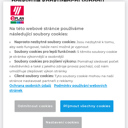
poskytuje konkurenční výhodu
Chorvatsko
soubor řešení EPLAN, který již ve
fázi vývoje exponenciálně
Indie
urychluje cestu nového zařízení k
zákazníkovi.
Na této webové stránce používáme
následující soubory cookies:
Indonesie
Naprosto nezbytné soubory cookies:
Jsou nezbytné k tomu,
aby web fungoval, takže není možné je vypnout
Firma zabývající se vývojem, výrobou,
Irsko
Soubory cookies pro lepší funkčnost:
S těmito soubory cookie
prodejem a servisem zemědělských strojů
je stránka výkonnější a osobnější
Soubory cookies pro zvýšení výkonu:
Pomáhají sledovat počet
a technologií na zpracování olejnatých
Itálie
návštěvníků a také z jakého zdroje provoz pochází, což nám
semen si klade za cíl přinášet unikátní
umožňuje zlepšovat výkon stránky
technická řešení na základě přesných
Cílené soubory cookies:
Tyto soubory cookie mohou na naší
Izrael
stránce nastavovat partneři z reklamy
požadavků zákazníka. Právě ve vývoji
Ochrana osobních údajů
Podmínky používání webových
těchto zařízení jim poskytuje konkurenční
stránek
Japonsko
výhodu soubor řešení EPLAN, který již ve
fázi vývoje exponenciálně urychluje cestu
Odmítnout cookies
Přijmout všechny cookies
Jihoafrická republika
nového zařízení k zákazníkovi.
Jižní Korea
Nastavení cookies
Řešení vytvořená