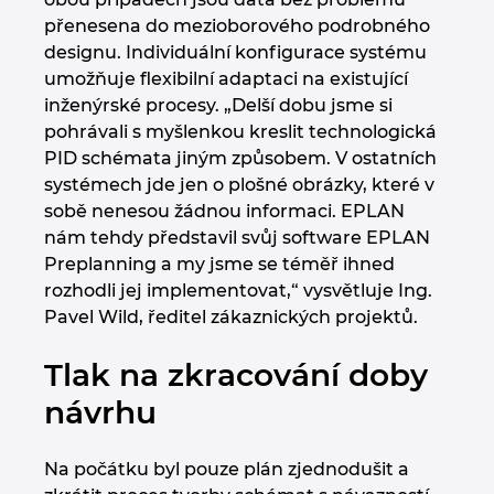
Turecko
přenesena do mezioborového podrobného
designu. Individuální konfigurace systému
Ukrajina
umožňuje flexibilní adaptaci na existující
inženýrské procesy. „Delší dobu jsme si
USA
pohrávali s myšlenkou kreslit technologická
PID schémata jiným způsobem. V ostatních
systémech jde jen o plošné obrázky, které v
Velká Británie
sobě nenesou žádnou informaci. EPLAN
nám tehdy představil svůj software EPLAN
Preplanning a my jsme se téměř ihned
rozhodli jej implementovat,“ vysvětluje Ing.
Pavel Wild, ředitel zákaznických projektů.
Tlak na zkracování doby
návrhu
Na počátku byl pouze plán zjednodušit a