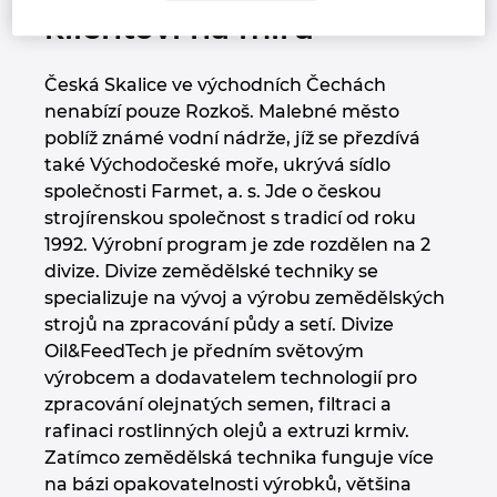
klientovi na míru
Kanada
Česká Skalice ve východních Čechách
Kolumbie
nenabízí pouze Rozkoš. Malebné město
poblíž známé vodní nádrže, jíž se přezdívá
Litva
také Východočeské moře, ukrývá sídlo
společnosti Farmet, a. s. Jde o českou
Lucembursko
strojírenskou společnost s tradicí od roku
1992. Výrobní program je zde rozdělen na 2
Maďarsko
divize. Divize zemědělské techniky se
specializuje na vývoj a výrobu zemědělských
Malajsie
strojů na zpracování půdy a setí. Divize
Oil&FeedTech je předním světovým
Mexiko
výrobcem a dodavatelem technologií pro
zpracování olejnatých semen, filtraci a
rafinaci rostlinných olejů a extruzi krmiv.
Německo
Zatímco zemědělská technika funguje více
na bázi opakovatelnosti výrobků, většina
Nizozemsko