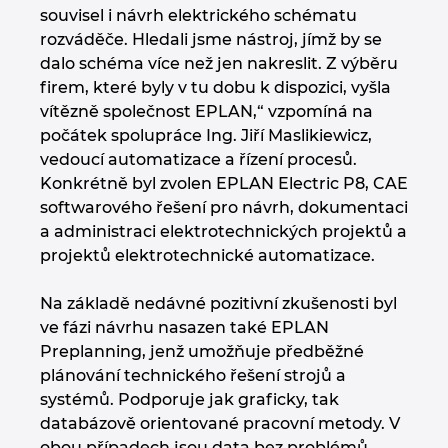
Singapur
souvisel i návrh elektrického schématu
rozváděče. Hledali jsme nástroj, jímž by se
Slovensko
dalo schéma více než jen nakreslit. Z výběru
firem, které byly v tu dobu k dispozici, vyšla
Slovinsko
vítězně společnost EPLAN,“ vzpomíná na
počátek spolupráce Ing. Jiří Maslikiewicz,
Spojené arabské emiráty
vedoucí automatizace a řízení procesů.
Konkrétně byl zvolen EPLAN Electric P8, CAE
softwarového řešení pro návrh, dokumentaci
Srbsko
a administraci elektrotechnických projektů a
projektů elektrotechnické automatizace.
Španělsko
Na základě nedávné pozitivní zkušenosti byl
Švédsko
ve fázi návrhu nasazen také EPLAN
Preplanning, jenž umožňuje předběžné
Švýcarsko
plánování technického řešení strojů a
systémů. Podporuje jak graficky, tak
Thajsko
databázově orientované pracovní metody. V
obou případech jsou data bez problémů