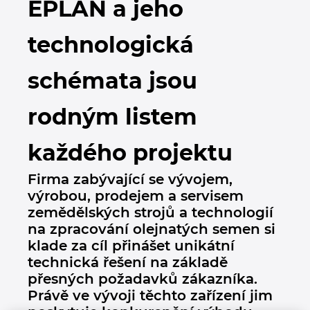
EPLAN a jeho
Bulharsko
Technologie budov
Konfigurace
Integrace pro ERP, PDM a PLM
Blog EPLAN CZ&SK
technologická
Česká republika
Případové studie
EPLAN Data Portal
Pobočky
schémata jsou
Čína
EPLAN Education pro školy
Kontakty
rodným listem
Dánsko
EPLAN Education pro studenty
Trust Center
každého projektu
Filipíny
EPLAN aplikace pro spolupráci
Firma zabývající se vývojem,
Finsko
výrobou, prodejem a servisem
zemědělských strojů a technologií
Francie
na zpracování olejnatých semen si
klade za cíl přinášet unikátní
Chile
technická řešení na základě
přesných požadavků zákazníka.
China Taiwan
Právě ve vývoji těchto zařízení jim