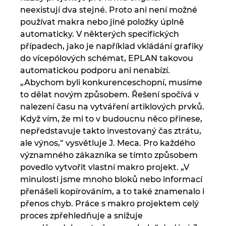
neexistují dva stejné. Proto ani není možné
používat makra nebo jiné položky úplně
automaticky. V některých specifických
případech, jako je například vkládání grafiky
do vícepólových schémat, EPLAN takovou
automatickou podporu ani nenabízí.
„Abychom byli konkurenceschopní, musíme
to dělat novým způsobem. Řešení spočívá v
nalezení času na vytváření artiklových prvků.
Když vím, že mi to v budoucnu něco přinese,
nepředstavuje takto investovaný čas ztrátu,
ale výnos,“ vysvětluje J. Meca. Pro každého
významného zákazníka se tímto způsobem
povedlo vytvořit vlastní makro projekt. „V
minulosti jsme mnoho bloků nebo informací
přenášeli kopírováním, a to také znamenalo i
přenos chyb. Práce s makro projektem celý
proces zpřehledňuje a snižuje