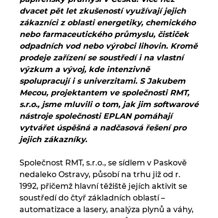
Chorvatsko
dvacet pět let zkušeností využívají jejich
zákazníci z oblasti energetiky, chemického
nebo farmaceutického průmyslu, čističek
Indie
odpadních vod nebo výrobci lihovin. Kromě
prodeje zařízení se soustředí i na vlastní
Indonesie
výzkum a vývoj, kde intenzivně
spolupracují i s univerzitami. S Jakubem
Irsko
Mecou, projektantem ve společnosti RMT,
s.r.o., jsme mluvili o tom, jak jim softwarové
Itálie
nástroje společnosti EPLAN pomáhají
vytvářet úspěšná a nadčasová řešení pro
Izrael
jejich zákazníky.
Japonsko
Společnost RMT, s.r.o., se sídlem v Paskově
nedaleko Ostravy, působí na trhu již od r.
Jihoafrická republika
1992, přičemž hlavní těžiště jejích aktivit se
soustředí do čtyř základních oblastí –
Jižní Korea
automatizace a lasery, analýza plynů a váhy,