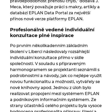
pravděpodobnost přenosu chyb,“ dodává J.
Meca, který považuje práci s makry, artikly a
databází EPLAN Data Portal za největší
přínos nové verze platformy EPLAN.
Profesionálně vedené individuální
konzultace plné inspirace
Po prvním několikadenním základním
školení v Liberci následovaly rozsáhlejší
individuální konzultace přímo v sídle
společnosti. V souladu s připraveným
harmonogramem se projektanti seznámili s
podrobnostmi a návody, jak co nejlépe využít
novou funkcionalitu a možnosti, vytvářely se
nové knihovny apod. Jednou z úloh bylo
realizovat propojení mezi systémem EPLAN
a podnikovým informačním systémem. Ze
strany účastníků celého projektu byla vysoce
hodnocena profesionalita přípravy, řízení a