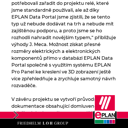
potřebovali zařadit do projektu relé, které
jsme standardně používali, ale až díky
EPLAN Data Portal jsme zjistili, že se tento
typ už nebude dodávat na trh a nebude mít
zajištěnou podporu, a proto jsme se ho
rozhodli nahradit novějším typem,“ přibližuje
výhody J. Meca. Možnost získat přesné
rozměry elektrických a elektronických
komponentů přímo v databázi EPLAN Data
Portal společně s využitím systému EPLAN
Pro Panel ke kreslení ve 3D zobrazení ještě
více zpřehledňuje a zrychluje samotný návrh
rozvaděče.
V závěru projektu se vytvoří průvodní
dokumentace obsahující domluvené
položky, jako jsou výkresy rozvaděčů,
seznamy kabelů, schémata motorů,
seznamy komponentů k měření a regulaci