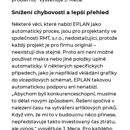
Snížení chybovosti a lepší přehled
Některé věci, které nabízí EPLAN jako
automatický proces, jsou pro projektanty ve
společnosti RMT, s.r.o., nedostačující, protože
každý projekt je pro firmu originál –
neexistují dva stejné. Proto ani není možné
používat makra nebo jiné položky úplně
automaticky. V některých specifických
případech, jako je například vkládání grafiky
do vícepólových schémat, EPLAN takovou
automatickou podporu ani nenabízí.
„Abychom byli konkurenceschopní, musíme
to dělat novým způsobem. Řešení spočívá v
nalezení času na vytváření artiklových prvků.
Když vím, že mi to v budoucnu něco přinese,
nepředstavuje takto investovaný čas ztrátu,
ale výnos,“ vysvětluje J. Meca. Pro každého