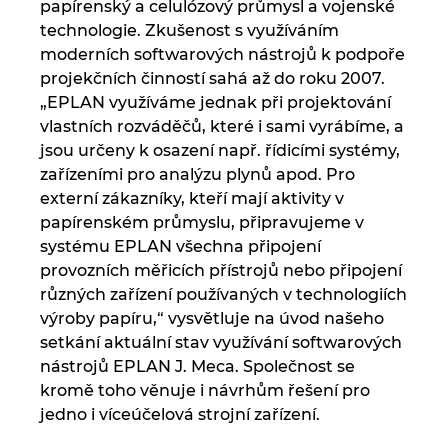
papírenský a celulózový průmysl a vojenské
technologie. Zkušenost s využíváním
Kanada
moderních softwarových nástrojů k podpoře
projekčních činností sahá až do roku 2007.
Kolumbie
„EPLAN využíváme jednak při projektování
vlastních rozváděčů, které i sami vyrábíme, a
Litva
jsou určeny k osazení např. řídicími systémy,
zařízeními pro analýzu plynů apod. Pro
Lucembursko
externí zákazníky, kteří mají aktivity v
papírenském průmyslu, připravujeme v
Maďarsko
systému EPLAN všechna připojení
provozních měřicích přístrojů nebo připojení
Malajsie
různých zařízení používaných v technologiích
výroby papíru,“ vysvětluje na úvod našeho
Mexiko
setkání aktuální stav využívání softwarových
nástrojů EPLAN J. Meca. Společnost se
Německo
kromě toho věnuje i návrhům řešení pro
jedno i víceúčelová strojní zařízení.
Nizozemsko