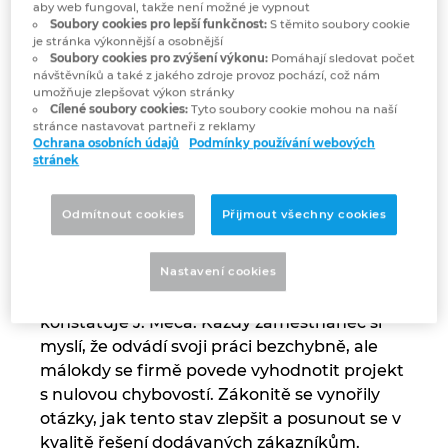
Singapur
aby web fungoval, takže není možné je vypnout
projektu zaměřeného na zvýšení efektivity
Soubory cookies pro lepší funkčnost:
S těmito soubory cookie
práce se systémem EPLAN pro všechny
je stránka výkonnější a osobnější
Slovensko
zaměstnance projekčního oddělení, které
Soubory cookies pro zvýšení výkonu:
Pomáhají sledovat počet
návštěvníků a také z jakého zdroje provoz pochází, což nám
bylo vytvořeno přímo pro potřeby
umožňuje zlepšovat výkon stránky
Slovinsko
společnosti RMT. To ukázalo, že dnešní
Cílené soubory cookies:
Tyto soubory cookie mohou na naší
stránce nastavovat partneři z reklamy
EPLAN je databázově a zejména síťově
Ochrana osobních údajů
Podmínky používání webových
orientovaný softwarový nástroj. „Do
Spojené arabské emiráty
stránek
momentu spuštění projektu jsme pracovali
jako ostrovní provozovny – každá pracovní
Srbsko
Odmítnout cookies
Přijmout všechny cookies
stanice měla svoje vlastní nastavení, vlastní
ukládání údajů, a nebyli jsme schopni svoje
Španělsko
Nastavení cookies
projekty navzájem sdílet. Z mého pohledu je
to mimořádně důležité a přínosné,“
Švédsko
konstatuje J. Meca. Každý zaměstnanec si
myslí, že odvádí svoji práci bezchybně, ale
Švýcarsko
málokdy se firmě povede vyhodnotit projekt
s nulovou chybovostí. Zákonitě se vynořily
Thajsko
otázky, jak tento stav zlepšit a posunout se v
kvalitě řešení dodávaných zákazníkům.