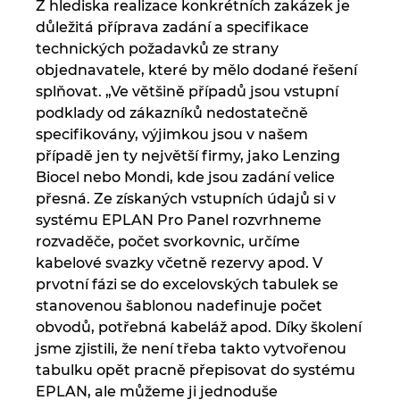
Z hlediska realizace konkrétních zakázek je
důležitá příprava zadání a specifikace
technických požadavků ze strany
objednavatele, které by mělo dodané řešení
splňovat. „Ve většině případů jsou vstupní
podklady od zákazníků nedostatečně
specifikovány, výjimkou jsou v našem
případě jen ty největší firmy, jako Lenzing
Biocel nebo Mondi, kde jsou zadání velice
přesná. Ze získaných vstupních údajů si v
systému EPLAN Pro Panel rozvrhneme
rozvaděče, počet svorkovnic, určíme
kabelové svazky včetně rezervy apod. V
prvotní fázi se do excelovských tabulek se
stanovenou šablonou nadefinuje počet
obvodů, potřebná kabeláž apod. Díky školení
jsme zjistili, že není třeba takto vytvořenou
tabulku opět pracně přepisovat do systému
EPLAN, ale můžeme ji jednoduše