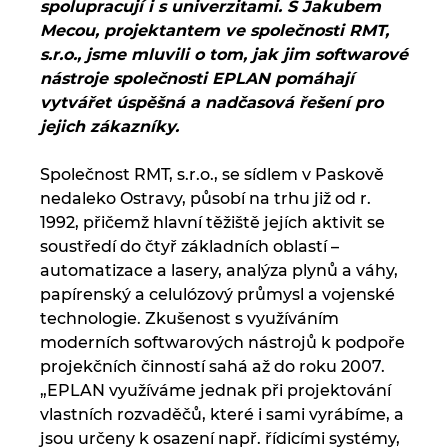
spolupracují i s univerzitami. S Jakubem
Mecou, projektantem ve společnosti RMT,
s.r.o., jsme mluvili o tom, jak jim softwarové
nástroje společnosti EPLAN pomáhají
vytvářet úspěšná a nadčasová řešení pro
jejich zákazníky.
Společnost RMT, s.r.o., se sídlem v Paskově
nedaleko Ostravy, působí na trhu již od r.
1992, přičemž hlavní těžiště jejích aktivit se
soustředí do čtyř základních oblastí –
automatizace a lasery, analýza plynů a váhy,
papírenský a celulózový průmysl a vojenské
technologie. Zkušenost s využíváním
moderních softwarových nástrojů k podpoře
projekčních činností sahá až do roku 2007.
„EPLAN využíváme jednak při projektování
vlastních rozvaděčů, které i sami vyrábíme, a
jsou určeny k osazení např. řídicími systémy,