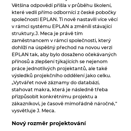
Turecko
Většina odpovědí přišla v průběhu školení,
které vedli přímo odborníci z české pobočky
Ukrajina
společnosti EPLAN. Ti nově nastavili více věcí
v rámci systému EPLAN a změnili stávající
struktury.J. Meca je právě tím
USA
zaměstnancem v rámci společnosti, který
dohlíží na úspěšný přechod na novou verzi
Velká Británie
EPLAN tak, aby bylo dosaženo očekávaných
přínosů a zlepšení týkajících se nejenom
práce jednotlivých projektantů, ale také
výsledků projekčního oddělení jako celku.
„Vytvářet nové záznamy do databází,
stahovat makra, která je následně třeba
přizpůsobit konkrétnímu projektu a
zákazníkovi, je časově mimořádně náročné,“
vysvětluje J. Meca.
Nový rozměr projektování