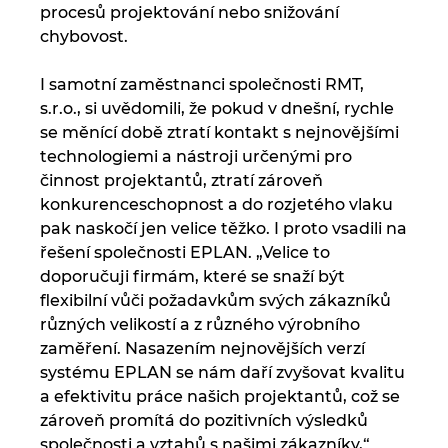
procesů projektování nebo snižování
chybovost.
I samotní zaměstnanci společnosti RMT,
s.r.o., si uvědomili, že pokud v dnešní, rychle
se měnící době ztratí kontakt s nejnovějšími
technologiemi a nástroji určenými pro
činnost projektantů, ztratí zároveň
konkurenceschopnost a do rozjetého vlaku
pak naskočí jen velice těžko. I proto vsadili na
řešení společnosti EPLAN. „Velice to
doporučuji firmám, které se snaží být
flexibilní vůči požadavkům svých zákazníků
různých velikostí a z různého výrobního
zaměření. Nasazením nejnovějších verzí
systému EPLAN se nám daří zvyšovat kvalitu
a efektivitu práce našich projektantů, což se
zároveň promítá do pozitivních výsledků
společnosti a vztahů s našimi zákazníky,“