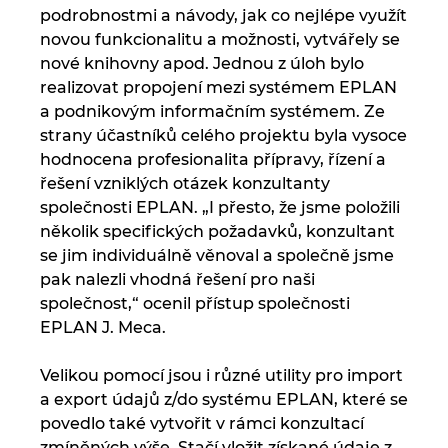
podrobnostmi a návody, jak co nejlépe využít
novou funkcionalitu a možnosti, vytvářely se
nové knihovny apod. Jednou z úloh bylo
realizovat propojení mezi systémem EPLAN
a podnikovým informačním systémem. Ze
strany účastníků celého projektu byla vysoce
hodnocena profesionalita přípravy, řízení a
řešení vzniklých otázek konzultanty
společnosti EPLAN. „I přesto, že jsme položili
několik specifických požadavků, konzultant
se jim individuálně věnoval a společně jsme
pak nalezli vhodná řešení pro naši
společnost,“ ocenil přístup společnosti
EPLAN J. Meca.
Velikou pomocí jsou i různé utility pro import
a export údajů z/do systému EPLAN, které se
povedlo také vytvořit v rámci konzultací
zmíněných výše. Stačí vložit získané údaje z