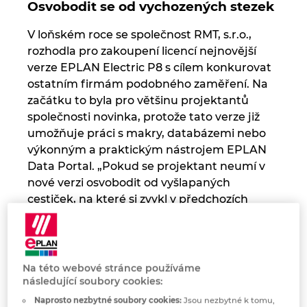
Osvobodit se od vychozených stezek
Norsko
V loňském roce se společnost RMT, s.r.o.,
rozhodla pro zakoupení licencí nejnovější
Nový Zéland
verze EPLAN Electric P8 s cílem konkurovat
ostatním firmám podobného zaměření. Na
Peru
začátku to byla pro většinu projektantů
společnosti novinka, protože tato verze již
umožňuje práci s makry, databázemi nebo
Polsko
výkonným a praktickým nástrojem EPLAN
Data Portal. „Pokud se projektant neumí v
Portugalsko
nové verzi osvobodit od vyšlapaných
cestiček, na které si zvykl v předchozích
Rakousko
verzích, tak nebude umět úplně využít
potenciál a přínosy, které nová verze nabízí,“
Rumunsko
poodhaluje úskalí práce projektanta J. Meca.
Na této webové stránce používáme
Řecko
Právě z tohoto důvodu se firma v loňském
následující soubory cookies:
roce rozhodla investovat do rozsáhlého
Naprosto nezbytné soubory cookies:
Jsou nezbytné k tomu,