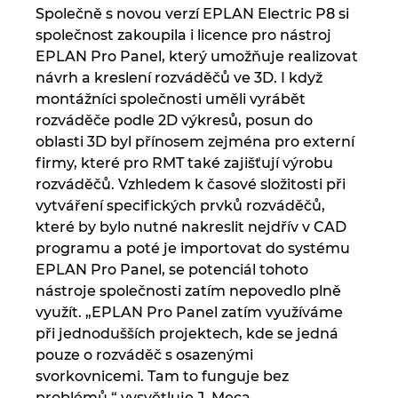
Společně s novou verzí EPLAN Electric P8 si
společnost zakoupila i licence pro nástroj
EPLAN Pro Panel, který umožňuje realizovat
návrh a kreslení rozváděčů ve 3D. I když
montážníci společnosti uměli vyrábět
rozváděče podle 2D výkresů, posun do
oblasti 3D byl přínosem zejména pro externí
firmy, které pro RMT také zajišťují výrobu
rozváděčů. Vzhledem k časové složitosti při
vytváření specifických prvků rozváděčů,
které by bylo nutné nakreslit nejdřív v CAD
programu a poté je importovat do systému
EPLAN Pro Panel, se potenciál tohoto
nástroje společnosti zatím nepovedlo plně
využít. „EPLAN Pro Panel zatím využíváme
při jednodušších projektech, kde se jedná
pouze o rozváděč s osazenými
svorkovnicemi. Tam to funguje bez
problémů,“ vysvětluje J. Meca.