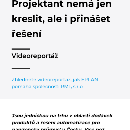
Projektant nemá jen
Bulharsko
Technologie budov
Konfigurace
Integrace pro ERP, PDM a PLM
Blog EPLAN CZ&SK
kreslit, ale i přinášet
Česká republika
Případové studie
EPLAN Data Portal
Pobočky
řešení
Čína
EPLAN Education pro školy
Kontakty
Dánsko
EPLAN Education pro studenty
Trust Center
Videoreportáž
Filipíny
EPLAN aplikace pro spolupráci
Finsko
Zhlédněte videoreportáž, jak EPLAN
pomáhá společnosti RMT, s.r.o
Francie
Chile
Jsou jedničkou na trhu v oblasti dodávek
China Taiwan
produktů a řešení automatizace pro
papírenský průmysl v Česku. Více než