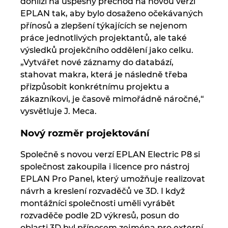
dohlíží na úspěšný přechod na novou verzi
EPLAN tak, aby bylo dosaženo očekávaných
přínosů a zlepšení týkajících se nejenom
práce jednotlivých projektantů, ale také
výsledků projekčního oddělení jako celku.
„Vytvářet nové záznamy do databází,
stahovat makra, která je následně třeba
přizpůsobit konkrétnímu projektu a
zákazníkovi, je časově mimořádně náročné,“
vysvětluje J. Meca.
Nový rozměr projektování
Společně s novou verzí EPLAN Electric P8 si
společnost zakoupila i licence pro nástroj
EPLAN Pro Panel, který umožňuje realizovat
návrh a kreslení rozvaděčů ve 3D. I když
montážníci společnosti uměli vyrábět
rozvaděče podle 2D výkresů, posun do
oblasti 3D byl přínosem zejména pro externí