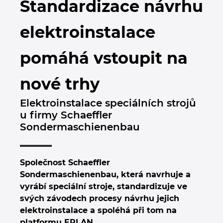
Standardizace návrhu
Bulharsko
Technologie budov
Konfigurace
Integrace pro ERP, PDM a PLM
Blog EPLAN CZ&SK
elektroinstalace
Česká republika
Případové studie
EPLAN Data Portal
Pobočky
pomáhá vstoupit na
Čína
EPLAN Education pro školy
Kontakty
nové trhy
Dánsko
EPLAN Education pro studenty
Trust Center
Elektroinstalace speciálních strojů
Filipíny
u firmy Schaeffler
EPLAN aplikace pro spolupráci
Sondermaschienenbau
Finsko
Francie
Společnost Schaeffler
Sondermaschienenbau, která navrhuje a
Chile
vyrábí speciální stroje, standardizuje ve
svých závodech procesy návrhu jejich
China Taiwan
elektroinstalace a spoléhá při tom na
platformu EPLAN.