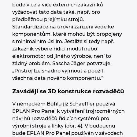
bude více a více externích zákazníků
vyžadovat tato data také, např. pro
předběžnou přejímku strojů.
Standardizace na úrovni zařízení vede ke
komponentům, které mohou být propojeny
s minimálním úsilím. Jestliže si tedy např.
zákazník vybere řídicí modul nebo
elektromotor od jiného výrobce, není to
žádný problém. Sascha Jäger potvrzuje:
„Přístroj lze snadno vyjmout a použít
všechna data nového komponentu.“
Zavádějí se 3D konstrukce rozvaděčů
V německém Bühlu již Schaeffler používá
EPLAN Pro Panel k vytváření trojrozměrných
návrhů rozvaděčů řídicích systémů pro
výrobní stroje a linky (obr. 4). V budoucnu
bude EPLAN Pro Panel používán v závodech