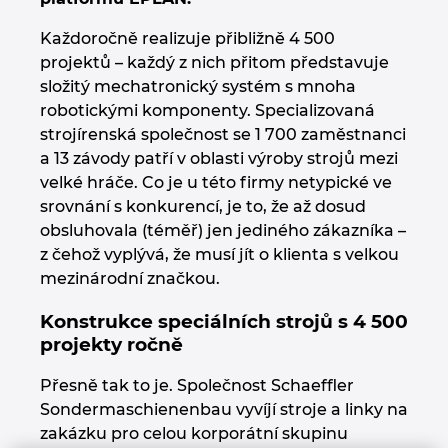
Chorvatsko
Každoročně realizuje přibližně 4 500
projektů – každý z nich přitom představuje
Indie
složitý mechatronický systém s mnoha
robotickými komponenty. Specializovaná
Indonesie
strojírenská společnost se 1 700 zaměstnanci
a 13 závody patří v oblasti výroby strojů mezi
Irsko
velké hráče. Co je u této firmy netypické ve
srovnání s konkurencí, je to, že až dosud
Itálie
obsluhovala (téměř) jen jediného zákazníka –
z čehož vyplývá, že musí jít o klienta s velkou
Izrael
mezinárodní značkou.
Konstrukce speciálních strojů s 4 500
Japonsko
projekty ročně
Jihoafrická republika
Přesně tak to je. Společnost Schaeffler
Sondermaschienenbau vyvíjí stroje a linky na
Jižní Korea
zakázku pro celou korporátní skupinu