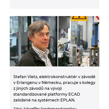
Singapur
Slovensko
Slovinsko
Spojené arabské emiráty
Srbsko
Španělsko
Švédsko
Stefan Vietz, elektrokonstruktér v závodě
v Erlangenu v Německu, pracuje s kolegy
Švýcarsko
z jiných závodů na vývoji
standardizované platformy ECAD
Thajsko
založené na systémech EPLAN.
Zdroj: Schaeffler Sondermaschinenbau