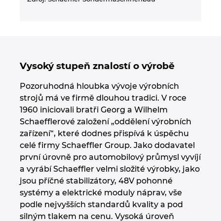
Turecko
Ukrajina
USA
Vysoký stupeň znalostí o výrobě
Velká Británie
Pozoruhodná hloubka vývoje výrobních
strojů má ve firmě dlouhou tradici. V roce
1960 iniciovali bratři Georg a Wilhelm
Schaefflerové založení „oddělení výrobních
zařízení“, které dodnes přispívá k úspěchu
celé firmy Schaeffler Group. Jako dodavatel
první úrovně pro automobilový průmysl vyvíjí
a vyrábí Schaeffler velmi složité výrobky, jako
jsou příčné stabilizátory, 48V pohonné
systémy a elektrické moduly náprav, vše
podle nejvyšších standardů kvality a pod
silným tlakem na cenu. Vysoká úroveň