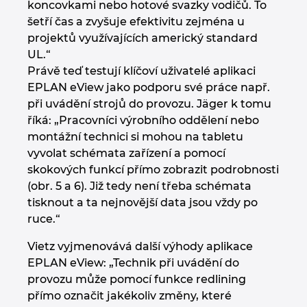
koncovkami nebo hotové svazky vodičů. To
šetří čas a zvyšuje efektivitu zejména u
projektů využívajících americký standard
UL.“
Právě teď testují klíčoví uživatelé aplikaci
EPLAN eView jako podporu své práce např.
při uvádění strojů do provozu. Jäger k tomu
říká: „Pracovníci výrobního oddělení nebo
montážní technici si mohou na tabletu
vyvolat schémata zařízení a pomocí
skokových funkcí přímo zobrazit podrobnosti
(obr. 5 a 6). Již tedy není třeba schémata
tisknout a ta nejnovější data jsou vždy po
ruce.“
Vietz vyjmenovává další výhody aplikace
EPLAN eView: „Technik při uvádění do
provozu může pomocí funkce redlining
přímo označit jakékoliv změny, které