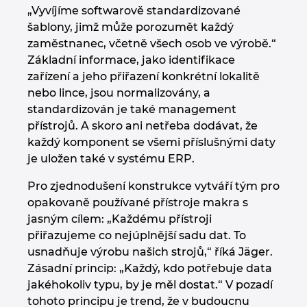
„Vyvíjíme softwarově standardizované
šablony, jimž může porozumět každý
zaměstnanec, včetně všech osob ve výrobě.“
Základní informace, jako identifikace
zařízení a jeho přiřazení konkrétní lokalitě
nebo lince, jsou normalizovány, a
standardizován je také management
přístrojů. A skoro ani netřeba dodávat, že
každý komponent se všemi příslušnými daty
je uložen také v systému ERP.
Pro zjednodušení konstrukce vytváří tým pro
opakovaně používané přístroje makra s
jasným cílem: „Každému přístroji
přiřazujeme co nejúplnější sadu dat. To
usnadňuje výrobu našich strojů,“ říká Jäger.
Zásadní princip: „Každý, kdo potřebuje data
jakéhokoliv typu, by je měl dostat.“ V pozadí
tohoto principu je trend, že v budoucnu