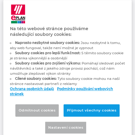
Schaeffler Group, do níž patří. Skupina má
Kanada
okolo 84 200 zaměstnanců ve 170 závodech
po celém světě a obrat 14,4 miliardy eur (za
rok 2019). Schaeffler Sondermaschinenbau
Kolumbie
Na této webové stránce používáme
se soustředí na výrobu montážních systémů
následující soubory cookies:
a zkušebních strojů pro výrobní linky pro
Litva
Naprosto nezbytné soubory cookies:
Jsou nezbytné k tomu,
tohoto celosvětově působícího dodavatele
aby web fungoval, takže není možné je vypnout
automobilového průmyslu.
Soubory cookies pro lepší funkčnost:
S těmito soubory cookie
Lucembursko
je stránka výkonnější a osobnější
Soubory cookies pro zvýšení výkonu:
Pomáhají sledovat počet
Největší podíl výroby tedy představují stroje
návštěvníků a také z jakého zdroje provoz pochází, což nám
Maďarsko
požadované závody vlastní korporátní
umožňuje zlepšovat výkon stránky
Cílené soubory cookies:
Tyto soubory cookie mohou na naší
skupiny. Mezi nedávné špičkové projekty
stránce nastavovat partneři z reklamy
Malajsie
patří vývoj a realizace složitých montážních a
Ochrana osobních údajů
Podmínky používání webových
testovacích linek pro moduly hybridních
stránek
pohonů automobilů nebo pro nové
Mexiko
elektrické pohony náprav. To jsou jen dva
Odmítnout cookies
Přijmout všechny cookies
příklady ze 4 500 projektů, které tato divize
Německo
firmy Schaeffler ročně realizuje.
Nastavení cookies
Nizozemsko