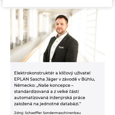
Norsko
Nový Zéland
Peru
Polsko
Portugalsko
Elektrokonstruktér a klíčový uživatel
Rakousko
EPLAN Sascha Jäger v závodě v Bühlu,
Německo: „Naše koncepce –
Rumunsko
standardizovaná a z velké části
automatizovaná inženýrská práce
Řecko
založená na jednotné databázi.“
Zdroj: Schaeffler Sondermaschinenbau