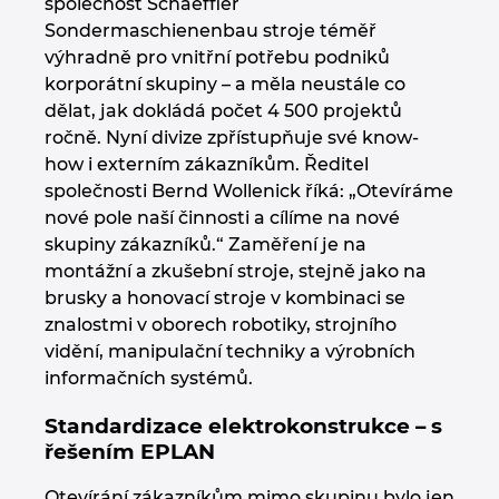
společnost Schaeffler
Sondermaschienenbau stroje téměř
výhradně pro vnitřní potřebu podniků
korporátní skupiny – a měla neustále co
dělat, jak dokládá počet 4 500 projektů
ročně. Nyní divize zpřístupňuje své know-
how i externím zákazníkům. Ředitel
společnosti Bernd Wollenick říká: „Otevíráme
nové pole naší činnosti a cílíme na nové
skupiny zákazníků.“ Zaměření je na
montážní a zkušební stroje, stejně jako na
brusky a honovací stroje v kombinaci se
znalostmi v oborech robotiky, strojního
vidění, manipulační techniky a výrobních
informačních systémů.
Standardizace elektrokonstrukce – s
řešením EPLAN
Otevírání zákazníkům mimo skupinu bylo jen