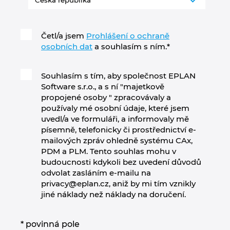
Norsko
Četl/a jsem
Prohlášení o ochraně
osobních dat
a souhlasím s ním.
*
Nový Zéland
Peru
Souhlasím s tím, aby společnost EPLAN
Software s.r.o., a s ní "majetkově
propojené osoby " zpracovávaly a
Polsko
používaly mé osobní údaje, které jsem
uvedl/a ve formuláři, a informovaly mě
Portugalsko
písemně, telefonicky či prostřednictví e-
mailových zpráv ohledně systému CAx,
PDM a PLM. Tento souhlas mohu v
Rakousko
budoucnosti kdykoli bez uvedení důvodů
odvolat zasláním e-mailu na
Rumunsko
privacy@eplan.cz, aniž by mi tím vznikly
jiné náklady než náklady na doručení.
Řecko
* povinná pole