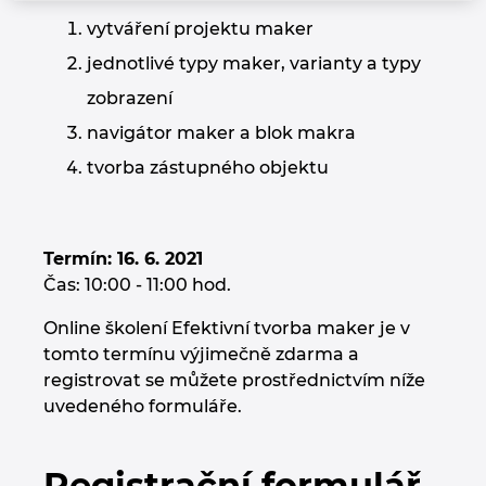
Chorvatsko
vytváření projektu maker
jednotlivé typy maker, varianty a typy
Indie
zobrazení
navigátor maker a blok makra
Indonesie
tvorba zástupného objektu
Irsko
Itálie
Termín: 16. 6. 2021
Čas: 10:00 - 11:00 hod.
Izrael
Online školení Efektivní tvorba maker je v
tomto termínu výjimečně zdarma a
Japonsko
registrovat se můžete prostřednictvím níže
uvedeného formuláře.
Jihoafrická republika
Jižní Korea
Registrační formulář