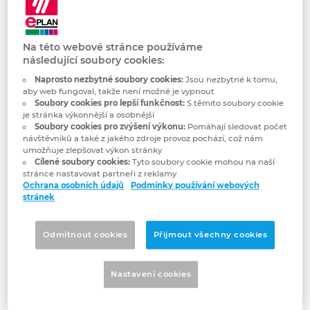
Efektivní tvorba
Bulharsko
Technologie budov
Konfigurace
Integrace pro ERP, PDM a PLM
Blog EPLAN CZ&SK
maker
Česká republika
Na této webové stránce používáme
Případové studie
EPLAN Data Portal
Pobočky
následující soubory cookies:
Mimořádně termín 16. 6. 2021 od
Čína
Naprosto nezbytné soubory cookies:
Jsou nezbytné k tomu,
10:00 do 11:00 hod. je zcela zdarma.
aby web fungoval, takže není možné je vypnout
EPLAN Education pro školy
Kontakty
Nenechte si ujít tuto příležitost.
Soubory cookies pro lepší funkčnost:
S těmito soubory cookie
Dánsko
je stránka výkonnější a osobnější
Soubory cookies pro zvýšení výkonu:
Pomáhají sledovat počet
EPLAN Education pro studenty
Trust Center
návštěvníků a také z jakého zdroje provoz pochází, což nám
Filipíny
umožňuje zlepšovat výkon stránky
Připravili jsme pro vás online školení,
Cílené soubory cookies:
Tyto soubory cookie mohou na naší
EPLAN aplikace pro spolupráci
zaměřené na efektivní přípravu maker.
stránce nastavovat partneři z reklamy
Finsko
V průběhu hodiny se naučíte se, jak navýšit
Ochrana osobních údajů
Podmínky používání webových
stránek
opakovatelnost vašich zapojení, jak
Francie
generovat makra inovativním způsobem
Odmítnout cookies
Přijmout všechny cookies
pomocí projektu maker a jak si
nakonfigurovat zapojení pomocí zástupných
Chile
objektů.
Nastavení cookies
China Taiwan
Hlavní body školení
: