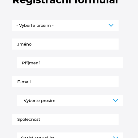
Kanada
Kolumbie
Litva
Lucembursko
Maďarsko
Malajsie
Mexiko
Německo
Nizozemsko