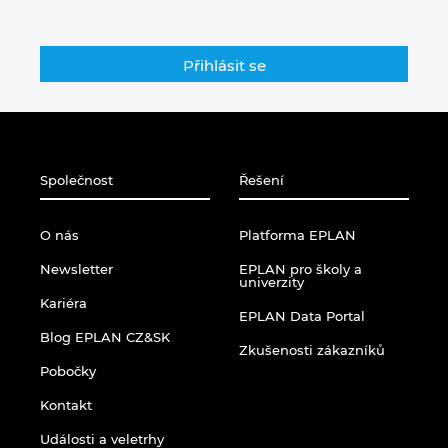
Singapur
Slovensko
Slovinsko
Spojené arabské emiráty
Společnost
Řešení
Srbsko
O nás
Platforma EPLAN
Španělsko
Newsletter
EPLAN pro školy a
univerzity
Kariéra
Švédsko
EPLAN Data Portal
Blog EPLAN CZ&SK
Zkušenosti zákazníků
Švýcarsko
Pobočky
Kontakt
Thajsko
Události a veletrhy