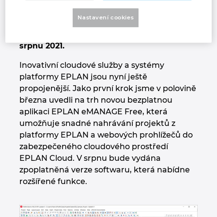
Chorvatsko
pracovat na nich. Již v půli března jsme
Nastavení cookies
uvedli bezplatnou verzi aplikace a její
rozšířená, placená verze bude následovat v
Indie
srpnu 2021.
Indonesie
Inovativní cloudové služby a systémy
platformy EPLAN jsou nyní ještě
Irsko
propojenější. Jako první krok jsme v polovině
března uvedli na trh novou bezplatnou
Itálie
aplikaci EPLAN eMANAGE Free, která
umožňuje snadné nahrávání projektů z
Izrael
platformy EPLAN a webových prohlížečů do
zabezpečeného cloudového prostředí
EPLAN Cloud. V srpnu bude vydána
Japonsko
zpoplatněná verze softwaru, která nabídne
rozšířené funkce.
Jihoafrická republika
Jižní Korea