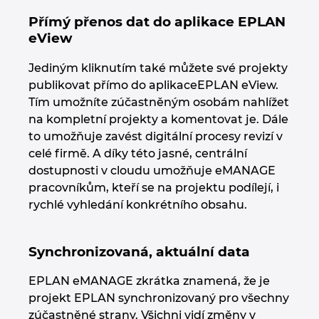
Singapur
Přímý přenos dat do aplikace EPLAN
eView
Slovensko
Jediným kliknutím také můžete své projekty
Slovinsko
publikovat přímo do aplikaceEPLAN eView.
Tím umožníte zúčastněným osobám nahlížet
Spojené arabské emiráty
na kompletní projekty a komentovat je. Dále
to umožňuje zavést digitální procesy revizí v
Srbsko
celé firmě. A díky této jasné, centrální
dostupnosti v cloudu umožňuje eMANAGE
Španělsko
pracovníkům, kteří se na projektu podílejí, i
rychlé vyhledání konkrétního obsahu.
Švédsko
Synchronizovaná, aktuální data
Švýcarsko
EPLAN eMANAGE zkrátka znamená, že je
Thajsko
projekt EPLAN synchronizovaný pro všechny
zúčastněné strany. Všichni vidí změny v