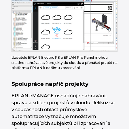
Kanada
Kolumbie
Litva
Lucembursko
Uživatelé EPLAN Electric P8 a EPLAN Pro Panel mohou
snadno nahrávat své projekty do cloudu a přenášet je zpět na
Maďarsko
platformu EPLAN k dalšímu zpracování.
Malajsie
Spolupráce napříč projekty
EPLAN eMANAGE usnadňuje nahrávání,
Mexiko
správu a sdílení projektů v cloudu. Jelikož se
v současnosti oblast průmyslové
Německo
automatizace vyznačuje množstvím
spolupracujících subjektů při zpracování a
Nizozemsko