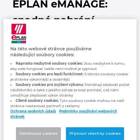
EPLAN eMANAGE:
Bulharsko
Technologie budov
Konfigurace
Integrace pro ERP, PDM a PLM
Blog EPLAN CZ&SK
snadné nahrání,
Česká republika
Případové studie
EPLAN Data Portal
Pobočky
sdílení a správa
Čína
EPLAN Education pro školy
Kontakty
Na této webové stránce používáme
projektů v cloudu
Dánsko
následující soubory cookies:
EPLAN Education pro studenty
Trust Center
Cloudové služby a platforma
Naprosto nezbytné soubory cookies:
Jsou nezbytné k tomu,
Filipíny
aby web fungoval, takže není možné je vypnout
EPLAN jsou ještě propojenější
EPLAN aplikace pro spolupráci
Soubory cookies pro lepší funkčnost:
S těmito soubory cookie
je stránka výkonnější a osobnější
Finsko
Soubory cookies pro zvýšení výkonu:
Pomáhají sledovat počet
návštěvníků a také z jakého zdroje provoz pochází, což nám
Digitální transformace inženýrské práce
umožňuje zlepšovat výkon stránky
Francie
Cílené soubory cookies:
Tyto soubory cookie mohou na naší
pokračuje. Společnost EPLAN v rámci
stránce nastavovat partneři z reklamy
svých cloudových služeb představuje
Ochrana osobních údajů
Podmínky používání webových
Chile
novou aplikaci EPLAN eMANAGE pro
stránek
spolupráci napříč projekty. Umožňuje vám
China Taiwan
nahrávat projekty z platformy EPLAN do
Odmítnout cookies
Přijmout všechny cookies
cloudového prostředí, tam je sdílet a