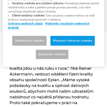
Soubory cookies pro zvýšení výkonu:
Pomáhají sledovat počet
čtyři miliony datových sad. Je to téměř
Chorvatsko
návštěvníků a také z jakého zdroje provoz pochází, což nám
neomezená a stále rostoucí škála
umožňuje zlepšovat výkon stránky
komponent, které lze rychle a snadno
Cílené soubory cookies:
Tyto soubory cookie mohou na naší
Indie
stránce nastavovat partneři z reklamy
integrovat do projektů.
Ochrana osobních údajů
Podmínky používání webových
stránek
Indonesie
Odmítnout cookies
Přijmout všechny cookies
Irsko
Více než čtyři miliony dostupných datových
sad zařízení znamenají obrovskou
Itálie
Nastavení cookies
rozmanitost pro projektanty. Nejde však jen
o kvantitu, ale spíše o kvalitu dat. „Kvantita a
Izrael
kvalita jdou u nás ruku v ruce,“ říká Rainer
Ackermann, vedoucí oddělení řízení kvality
Japonsko
obsahu společnosti Eplan. „Máme vysoké
požadavky na kvalitu a úplnost datových
Jihoafrická republika
souborů, abychom mohli našim uživatelům
nabídnout co největší přidanou hodnotu.
Jižní Korea
Proto také pokračujeme v práci na