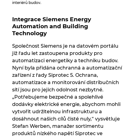
interiérů budov.
Norsko
Integrace Siemens Energy
Automation and Building
Nový Zéland
Technology
Peru
Společnost Siemens je na datovém portálu
již řadu let zastoupena produkty pro
Polsko
automatizaci energetiky a techniku budov.
Nyní byla přidána ochranná a automatizační
zařízení z řady Siprotec 5. Ochrana,
Portugalsko
automatizace a monitorování distribučních
sítí jsou pro jejich odolnost nezbytné.
Rakousko
„Potřebujeme bezpečné a spolehlivé
dodávky elektrické energie, abychom mohli
Rumunsko
vytvořit udržitelnou infrastrukturu a
dosáhnout našich cílů čisté nuly,“ vysvětluje
Řecko
Stefan Werben, manažer sortimentu
produktů nízkého napětí Siprotec ve