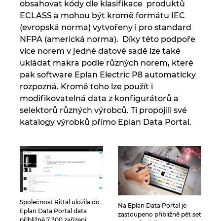
obsahovat kódy dle klasifikace produktů
ECLASS a mohou být kromě formátu IEC
(evropská norma) vytvořeny i pro standard
NFPA (americká norma). Díky této podpoře
více norem v jedné datové sadě lze také
ukládat makra podle různých norem, které
pak software Eplan Electric P8 automaticky
rozpozná. Kromě toho lze použít i
modifikovatelná data z konfigurátorů a
selektorů různých výrobců. Ti propojili své
katalogy výrobků přímo Eplan Data Portal.
Společnost Rittal uložila do
Na Eplan Data Portal je
Eplan Data Portal data
zastoupeno přibližně pět set
přibližně 7 300 zařízení.