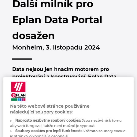
Další milník pro
Bulharsko
Technologie budov
Konfigurace
Integrace pro ERP, PDM a PLM
Blog EPLAN CZ&SK
Eplan Data Portal
Česká republika
Případové studie
EPLAN Data Portal
Pobočky
dosažen
Čína
EPLAN Education pro školy
Kontakty
Monheim, 3. listopadu 2024
Dánsko
EPLAN Education pro studenty
Trust Center
Filipíny
Data nejsou jen hnacím motorem pro
EPLAN aplikace pro spolupráci
projektování a konstruování. Eplan Data
Finsko
Portal nabízí uživatelům přístup k vysoce
kvalitním katalogům od neustále
Francie
rostoucího počtu renomovaných výrobců
komponent. Portál nyní překročil hranici
Na této webové stránce používáme
následující soubory cookies:
Chile
více než dvou milionů sad statických údajů
o zařízeních od přibližně pěti set výrobců.
Naprosto nezbytné soubory cookies:
Jsou nezbytné k tomu,
aby web fungoval, takže není možné je vypnout
China Taiwan
Pomocí integrovaných konfigurátorů mají
Soubory cookies pro lepší funkčnost:
S těmito soubory cookie
uživatelé k dispozici mnohem více než
je stránka výkonnější a osobnější