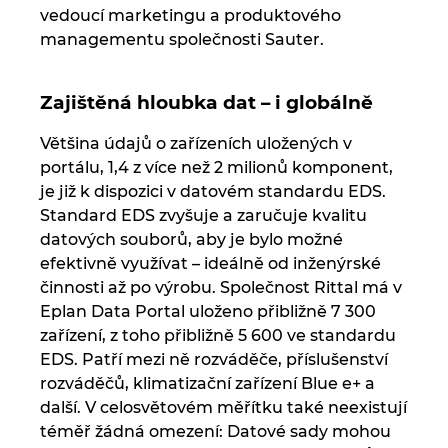
Turecko
vedoucí marketingu a produktového
managementu společnosti Sauter.
Ukrajina
Zajištěná hloubka dat – i globálně
USA
Většina údajů o zařízeních uložených v
Velká Británie
portálu, 1,4 z více než 2 milionů komponent,
je již k dispozici v datovém standardu EDS.
Standard EDS zvyšuje a zaručuje kvalitu
datových souborů, aby je bylo možné
efektivně využívat – ideálně od inženýrské
činnosti až po výrobu. Společnost Rittal má v
Eplan Data Portal uloženo přibližně 7 300
zařízení, z toho přibližně 5 600 ve standardu
EDS. Patří mezi ně rozváděče, příslušenství
rozváděčů, klimatizační zařízení Blue e+ a
další. V celosvětovém měřítku také neexistují
téměř žádná omezení: Datové sady mohou