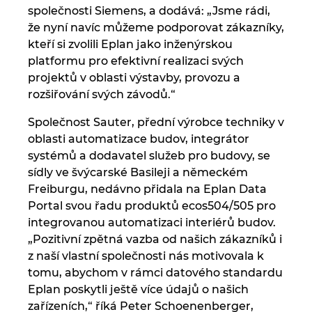
Singapur
společnosti Siemens, a dodává: „Jsme rádi,
že nyní navíc můžeme podporovat zákazníky,
Slovensko
kteří si zvolili Eplan jako inženýrskou
platformu pro efektivní realizaci svých
Slovinsko
projektů v oblasti výstavby, provozu a
rozšiřování svých závodů.“
Spojené arabské emiráty
Společnost Sauter, přední výrobce techniky v
oblasti automatizace budov, integrátor
Srbsko
systémů a dodavatel služeb pro budovy, se
sídly ve švýcarské Basileji a německém
Španělsko
Freiburgu, nedávno přidala na Eplan Data
Portal svou řadu produktů ecos504/505 pro
Švédsko
integrovanou automatizaci interiérů budov.
„Pozitivní zpětná vazba od našich zákazníků i
Švýcarsko
z naší vlastní společnosti nás motivovala k
tomu, abychom v rámci datového standardu
Thajsko
Eplan poskytli ještě více údajů o našich
zařízeních,“ říká Peter Schoenenberger,