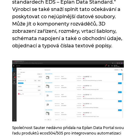
standardech EDS – Eplan Data Standard.“
Výrobci se také snaží splnit tato očekávání a
Kanada
poskytovat co nejúplnější datové soubory.
Může jít o komponenty rozváděčů, 3D
Kolumbie
zobrazení zařízení, rozměry, vrtací šablony,
schémata napojení a také o obchodní údaje,
Litva
objednací a typová číslaa textové popisy.
Lucembursko
Maďarsko
Malajsie
Mexiko
Německo
Společnost Sauter nedávno přidala na Eplan Data Portal svou
řadu produktů ecos504/505 pro integrovanou automatizaci
Nizozemsko