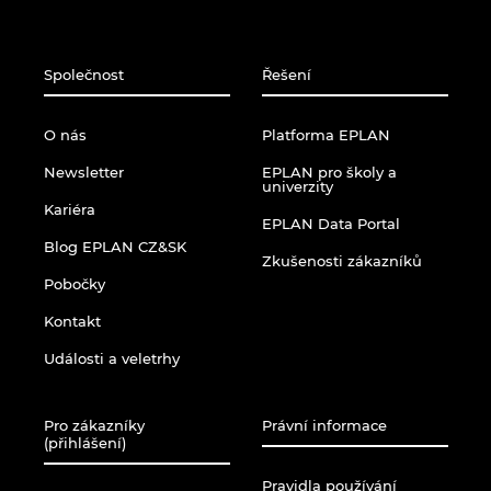
Singapur
Slovensko
Společnost
Řešení
Slovinsko
O nás
Platforma EPLAN
Spojené arabské emiráty
Newsletter
EPLAN pro školy a
univerzity
Kariéra
EPLAN Data Portal
Srbsko
Blog EPLAN CZ&SK
Zkušenosti zákazníků
Španělsko
Pobočky
Kontakt
Švédsko
Události a veletrhy
Švýcarsko
Pro zákazníky
Právní informace
(přihlášení)
Thajsko
Pravidla používání