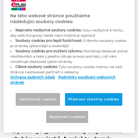
Podívejte se na
Bulharsko
Technologie budov
Konfigurace
Integrace pro ERP, PDM a PLM
Blog EPLAN CZ&SK
Na této webové stránce používáme
záznam EPLAN L!VE
Česká republika
následující soubory cookies:
Případové studie
EPLAN Data Portal
Pobočky
Naprosto nezbytné soubory cookies:
Jsou nezbytné k tomu,
2025 – kam směřuje
Čína
aby web fungoval, takže není možné je vypnout
Soubory cookies pro lepší funkčnost:
S těmito soubory cookie
EPLAN Education pro školy
Kontakty
je stránka výkonnější a osobnější
moderní
Dánsko
Soubory cookies pro zvýšení výkonu:
Pomáhají sledovat počet
návštěvníků a také z jakého zdroje provoz pochází, což nám
EPLAN Education pro studenty
Trust Center
umožňuje zlepšovat výkon stránky
elektroprojektování
Filipíny
Cílené soubory cookies:
Tyto soubory cookie mohou na naší
stránce nastavovat partneři z reklamy
EPLAN aplikace pro spolupráci
Ochrana osobních údajů
Podmínky používání webových
EPLAN L!VE 2025 nabízí inspiraci,
Finsko
stránek
konkrétní řešení a ukázky toho, jak
moderní elektroprojektování a
Francie
Odmítnout cookies
Přijmout všechny cookies
výrobní procesy mohou vypadat
Chile
Nastavení cookies
Firmy po celém světě hledají cesty, jak
China Taiwan
zrychlit vývoj, snížit náklady a vyhnout se