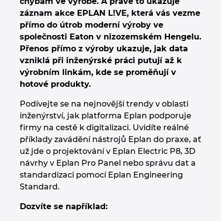
chybám ve výrobě. A právě to ukazuje
Chorvatsko
záznam akce EPLAN L!VE, která vás vezme
přímo do útrob moderní výroby ve
Indie
společnosti Eaton v nizozemském Hengelu.
Přenos přímo z výroby ukazuje, jak data
vzniklá při inženýrské práci putují až k
Indonesie
výrobním linkám, kde se proměňují v
hotové produkty.
Irsko
Podívejte se na nejnovější trendy v oblasti
Itálie
inženýrství, jak platforma Eplan podporuje
firmy na cestě k digitalizaci. Uvidíte reálné
Izrael
příklady zavádění nástrojů Eplan do praxe, ať
už jde o projektování v Eplan Electric P8, 3D
Japonsko
návrhy v Eplan Pro Panel nebo správu dat a
standardizaci pomocí Eplan Engineering
Jihoafrická republika
Standard.
Dozvíte se například:
Jižní Korea