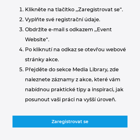
Klikněte na tlačítko ,,Zaregistrovat se“.
Norsko
Vyplňte své registrační údaje.
Nový Zéland
Obdržíte e-mail s odkazem ,,Event
Website“.
Peru
Po kliknutí na odkaz se otevřou webové
stránky akce.
Polsko
Přejděte do sekce Media Library, zde
Portugalsko
naleznete záznamy z akce, které vám
nabídnou praktické tipy a inspiraci, jak
Rakousko
posunout vaši práci na vyšší úroveň.
Rumunsko
Zaregistrovat se
Řecko