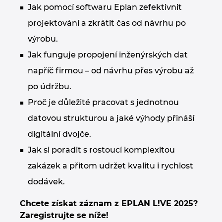
Jak pomocí softwaru Eplan zefektivnit
Kanada
projektování a zkrátit čas od návrhu po
výrobu.
Kolumbie
Jak funguje propojení inženýrských dat
Litva
napříč firmou – od návrhu přes výrobu až
po údržbu.
Lucembursko
Proč je důležité pracovat s jednotnou
Maďarsko
datovou strukturou a jaké výhody přináší
digitální dvojče.
Malajsie
Jak si poradit s rostoucí komplexitou
zakázek a přitom udržet kvalitu i rychlost
Mexiko
dodávek.
Německo
Chcete získat záznam z EPLAN L!VE 2025?
Zaregistrujte se níže!
Nizozemsko