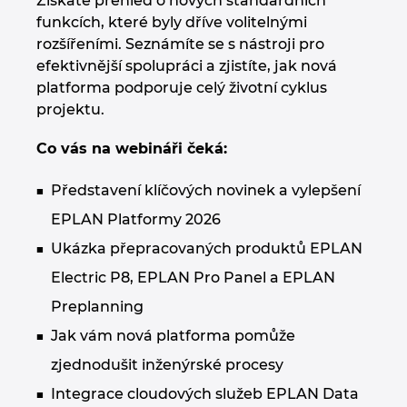
Získáte přehled o nových standardních
Chorvatsko
funkcích, které byly dříve volitelnými
rozšířeními. Seznámíte se s nástroji pro
efektivnější spolupráci a zjistíte, jak nová
Indie
platforma podporuje celý životní cyklus
projektu.
Indonesie
Co vás na webináři čeká:
Irsko
Představení klíčových novinek a vylepšení
Itálie
EPLAN Platformy 2026
Ukázka přepracovaných produktů EPLAN
Izrael
Electric P8, EPLAN Pro Panel a EPLAN
Japonsko
Preplanning
Jak vám nová platforma pomůže
Jihoafrická republika
zjednodušit inženýrské procesy
Jižní Korea
Integrace cloudových služeb EPLAN Data