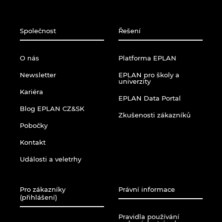
Norsko
Společnost
Řešení
Nový Zéland
O nás
Platforma EPLAN
Peru
Newsletter
EPLAN pro školy a
univerzity
Kariéra
Polsko
EPLAN Data Portal
Blog EPLAN CZ&SK
Zkušenosti zákazníků
Portugalsko
Pobočky
Kontakt
Rakousko
Události a veletrhy
Rumunsko
Pro zákazníky
Právní informace
(přihlášení)
Řecko
Pravidla používání