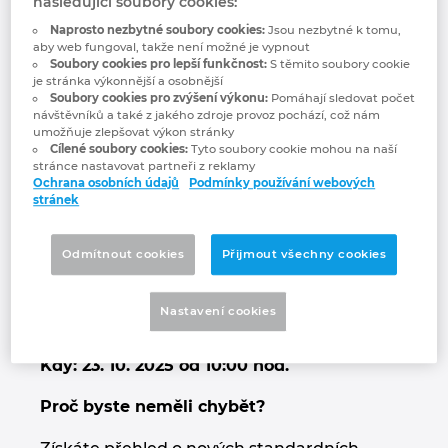
Webinář - Novinky
následující soubory cookies:
Bulharsko
Naprosto nezbytné soubory cookies:
Jsou nezbytné k tomu,
Technologie budov
Konfigurace
Integrace pro ERP, PDM a PLM
Blog EPLAN CZ&SK
aby web fungoval, takže není možné je vypnout
verze EPLAN
Česká republika
Soubory cookies pro lepší funkčnost:
S těmito soubory cookie
je stránka výkonnější a osobnější
Případové studie
EPLAN Data Portal
Pobočky
Soubory cookies pro zvýšení výkonu:
Pomáhají sledovat počet
Platforma 2026
Čína
návštěvníků a také z jakého zdroje provoz pochází, což nám
umožňuje zlepšovat výkon stránky
EPLAN Education pro školy
Kontakty
Cílené soubory cookies:
Tyto soubory cookie mohou na naší
Dánsko
stránce nastavovat partneři z reklamy
Ochrana osobních údajů
Podmínky používání webových
EPLAN Education pro studenty
Trust Center
Objevte novou verzi EPLAN Platforma 2026,
stránek
Filipíny
která přináší zásadní krok vpřed v oblasti
EPLAN aplikace pro spolupráci
efektivity, přehlednosti a integrace procesů.
Odmítnout cookies
Přijmout všechny cookies
Finsko
Od koncepčního návrhu až po výrobu a
provoz – vše je nyní ještě více propojeno,
Nastavení cookies
Francie
intuitivní a výkonnější.
Kdy: 23. 10. 2025 od 10:00 hod.
Chile
Proč byste neměli chybět?
China Taiwan