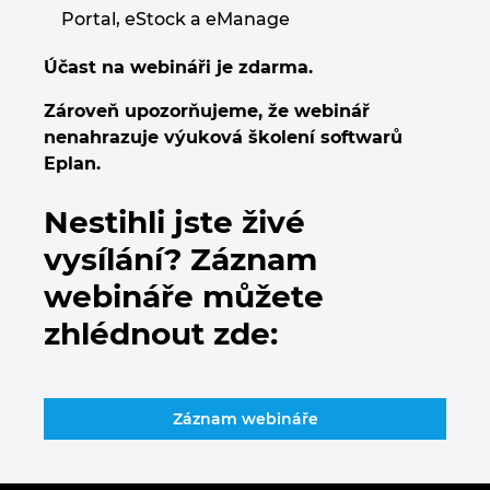
Portal, eStock a eManage
Kanada
Účast na webináři je zdarma.
Kolumbie
Zároveň upozorňujeme, že webinář
nenahrazuje výuková školení softwarů
Litva
Eplan.
Lucembursko
Nestihli jste živé
vysílání? Záznam
Maďarsko
webináře můžete
Malajsie
zhlédnout zde:
Mexiko
Záznam webináře
Německo
Nizozemsko