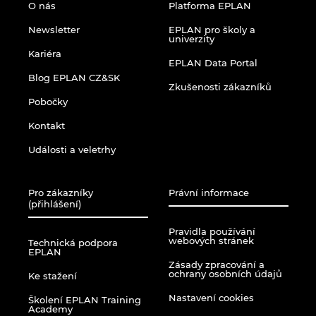
O nás
Platforma EPLAN
Norsko
Newsletter
EPLAN pro školy a
univerzity
Kariéra
EPLAN Data Portal
Nový Zéland
Blog EPLAN CZ&SK
Zkušenosti zákazníků
Peru
Pobočky
Kontakt
Polsko
Události a veletrhy
Portugalsko
Pro zákazníky
Právní informace
(přihlášení)
Rakousko
Pravidla používání
webových stránek
Technická podpora
Rumunsko
EPLAN
Zásady zpracování a
ochrany osobních údajů
Ke stažení
Řecko
Nastavení cookies
Školení EPLAN Training
Academy