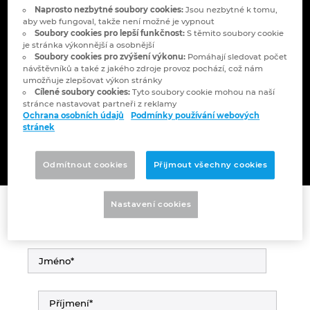
EPLAN řešení: Řešte
Bulharsko
Naprosto nezbytné soubory cookies:
Jsou nezbytné k tomu,
aby web fungoval, takže není možné je vypnout
Technologie budov
Konfigurace
Integrace pro ERP, PDM a PLM
Blog EPLAN CZ&SK
Soubory cookies pro lepší funkčnost:
S těmito soubory cookie
své projekty
Česká republika
je stránka výkonnější a osobnější
Soubory cookies pro zvýšení výkonu:
Pomáhají sledovat počet
Případové studie
EPLAN Data Portal
Pobočky
návštěvníků a také z jakého zdroje provoz pochází, což nám
inovativně
Čína
umožňuje zlepšovat výkon stránky
Cílené soubory cookies:
Tyto soubory cookie mohou na naší
EPLAN Education pro školy
Kontakty
stránce nastavovat partneři z reklamy
Dánsko
Ochrana osobních údajů
Podmínky používání webových
stránek
EPLAN Education pro studenty
Trust Center
Prosíme o vyplnění formuláře.
Filipíny
EPLAN aplikace pro spolupráci
Odmítnout cookies
Přijmout všechny cookies
Finsko
Nastavení cookies
Francie
Chile
China Taiwan