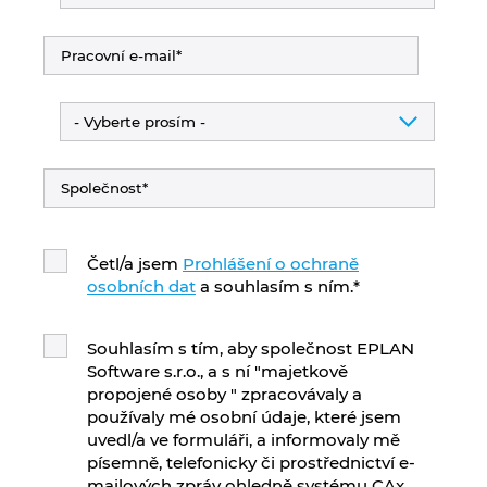
Chorvatsko
Indie
Indonesie
Irsko
Itálie
Četl/a jsem
Prohlášení o ochraně
osobních dat
a souhlasím s ním.
*
Izrael
Souhlasím s tím, aby společnost EPLAN
Japonsko
Software s.r.o., a s ní "majetkově
propojené osoby " zpracovávaly a
Jihoafrická republika
používaly mé osobní údaje, které jsem
uvedl/a ve formuláři, a informovaly mě
písemně, telefonicky či prostřednictví e-
Jižní Korea
mailových zpráv ohledně systému CAx,