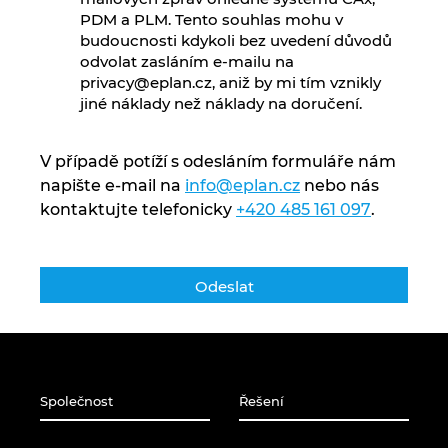
PDM a PLM. Tento souhlas mohu v
Kanada
budoucnosti kdykoli bez uvedení důvodů
odvolat zasláním e-mailu na
privacy@eplan.cz, aniž by mi tím vznikly
Kolumbie
jiné náklady než náklady na doručení.
Litva
V případě potíží s odesláním formuláře nám
Lucembursko
napište e-mail na
info@eplan.cz
nebo nás
kontaktujte telefonicky
+420 485 161 097
.
Maďarsko
Malajsie
Mexiko
Německo
Společnost
Řešení
Nizozemsko