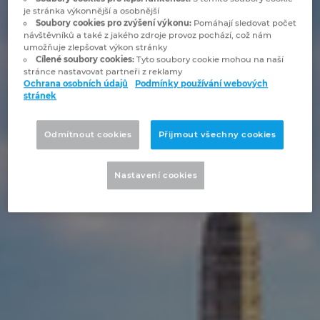
Bulharsko
je stránka výkonnější a osobnější
Soubory cookies pro zvýšení výkonu:
Pomáhají sledovat počet
Technologie budov
Konfigurace
Integrace pro ERP, PDM a PLM
Blog EPLAN CZ&SK
návštěvníků a také z jakého zdroje provoz pochází, což nám
Česká republika
umožňuje zlepšovat výkon stránky
Cílené soubory cookies:
Tyto soubory cookie mohou na naší
Případové studie
EPLAN Data Portal
Pobočky
stránce nastavovat partneři z reklamy
Čína
Ochrana osobních údajů
Podmínky používání webových
stránek
EPLAN Education pro školy
Kontakty
Dánsko
EPLAN Education pro studenty
Trust Center
Odmítnout cookies
Přijmout všechny cookies
Filipíny
EPLAN aplikace pro spolupráci
Nastavení cookies
Finsko
Francie
Chile
China Taiwan