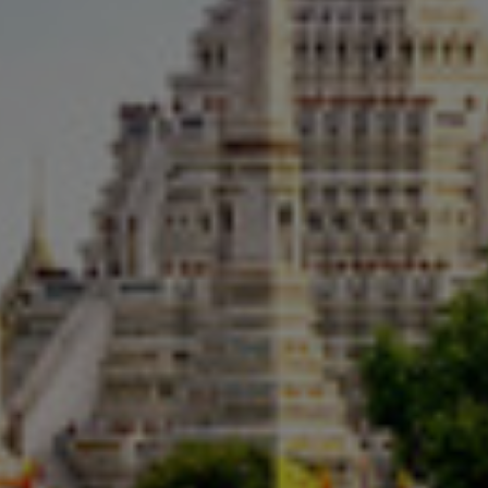
Kanada
Kolumbie
Litva
Lucembursko
Maďarsko
Malajsie
Mexiko
Německo
Nizozemsko