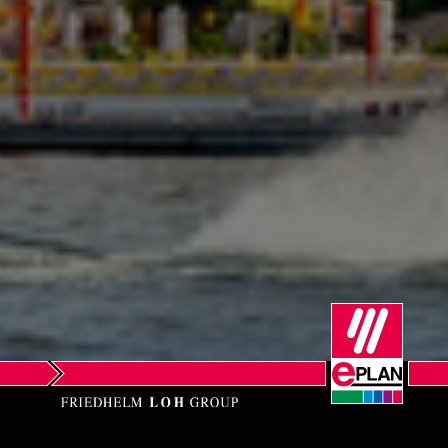
Norsko
Nový Zéland
Peru
Polsko
Portugalsko
Rakousko
Rumunsko
Řecko