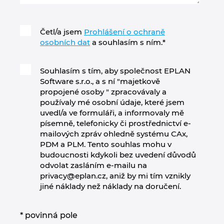
Četl/a jsem
Prohlášení o ochraně
osobních dat
a souhlasím s ním.
*
Souhlasím s tím, aby společnost EPLAN
Software s.r.o., a s ní "majetkově
propojené osoby " zpracovávaly a
používaly mé osobní údaje, které jsem
uvedl/a ve formuláři, a informovaly mě
písemně, telefonicky či prostřednictví e-
mailových zpráv ohledně systému CAx,
PDM a PLM. Tento souhlas mohu v
budoucnosti kdykoli bez uvedení důvodů
odvolat zasláním e-mailu na
privacy@eplan.cz, aniž by mi tím vznikly
jiné náklady než náklady na doručení.
* povinná pole