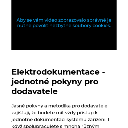
Singapur
Slovensko
Aby se vám video zobrazovalo správně je
nutné povolit nezbytné soubory cookies.
Slovinsko
Spojené arabské emiráty
Srbsko
Elektrodokumentace -
Španělsko
jednotné pokyny pro
Švédsko
dodavatele
Švýcarsko
Jasné pokyny a metodika pro dodavatele
zajišťují, že budete mít vždy přístup k
Thajsko
jednotné dokumentaci systému zařízení. I
když spolupracujete s mnoha různými