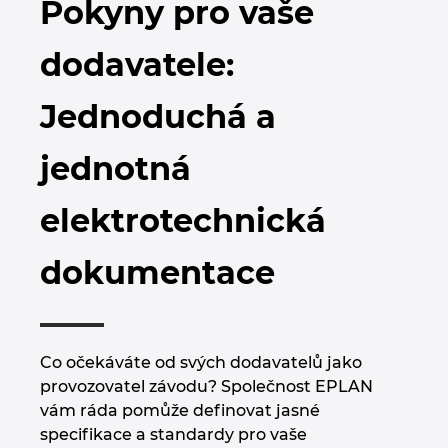
Pokyny pro vaše
Bulharsko
Technologie budov
Konfigurace
Integrace pro ERP, PDM a PLM
Blog EPLAN CZ&SK
dodavatele:
Česká republika
Případové studie
EPLAN Data Portal
Pobočky
Jednoduchá a
Čína
EPLAN Education pro školy
Kontakty
jednotná
Dánsko
EPLAN Education pro studenty
Trust Center
elektrotechnická
Filipíny
EPLAN aplikace pro spolupráci
dokumentace
Finsko
Francie
Co očekáváte od svých dodavatelů jako
Chile
provozovatel závodu? Společnost EPLAN
vám ráda pomůže definovat jasné
China Taiwan
specifikace a standardy pro vaše