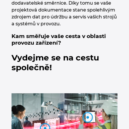
dodavatelské směrnice. Díky tomu se vaše
Chorvatsko
projektová dokumentace stane spolehlivým
zdrojem dat pro údržbu a servis vašich strojů
Indie
a systémů v provozu.
Kam směřuje vaše cesta v oblasti
Indonesie
provozu zařízení?
Irsko
Vydejme se na cestu
Itálie
společně!
Izrael
Japonsko
Jihoafrická republika
Jižní Korea