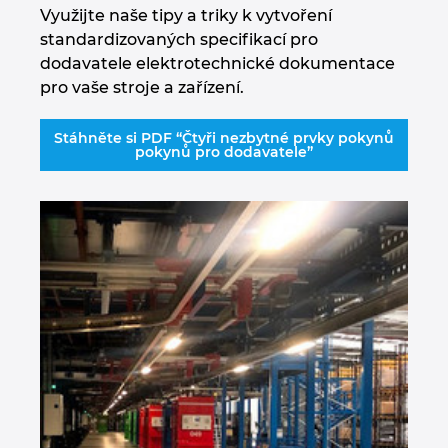
Využijte naše tipy a triky k vytvoření
standardizovaných specifikací pro
dodavatele elektrotechnické dokumentace
pro vaše stroje a zařízení.
Stáhněte si PDF “Čtyři nezbytné prvky pokynů
pokynů pro dodavatele”