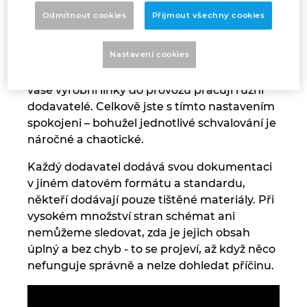
změnit!
Odmítnout cookies
Přijmout všechny cookies
Norsko
Nastavení cookies
Možná vám to zní povědomě? Na návrhu,
Nový Zéland
dodávkách a uvedení strojů a systémů pro
vaše výrobní linky do provozu pracují různí
Peru
dodavatelé. Celkově jste s tímto nastavením
spokojeni – bohužel jednotlivé schvalování je
Polsko
náročné a chaotické.
Každý dodavatel dodává svou dokumentaci
Portugalsko
v jiném datovém formátu a standardu,
někteří dodávají pouze tištěné materiály. Při
Rakousko
vysokém množství stran schémat ani
nemůžeme sledovat, zda je jejich obsah
Rumunsko
úplný a bez chyb - to se projeví, až když něco
nefunguje správně a nelze dohledat příčinu.
Řecko