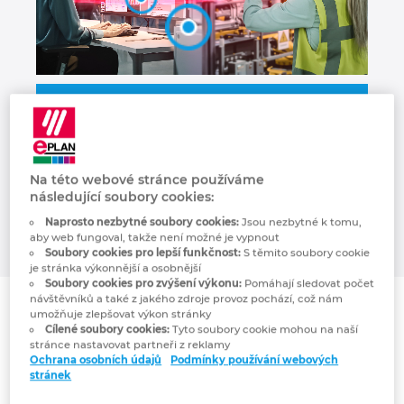
Kanada
Kolumbie
EPLAN: více než ECAD
Litva
Pokyny pro dodavatele
Lucembursko
Na této webové stránce používáme
Digitální údržba
následující soubory cookies:
Maďarsko
Naprosto nezbytné soubory cookies:
Jsou nezbytné k tomu,
aby web fungoval, takže není možné je vypnout
Soubory cookies pro lepší funkčnost:
S těmito soubory cookie
Malajsie
je stránka výkonnější a osobnější
Soubory cookies pro zvýšení výkonu:
Pomáhají sledovat počet
návštěvníků a také z jakého zdroje provoz pochází, což nám
Mexiko
umožňuje zlepšovat výkon stránky
Cílené soubory cookies:
Tyto soubory cookie mohou na naší
Nepřehledná
stránce nastavovat partneři z reklamy
Německo
Ochrana osobních údajů
Podmínky používání webových
dokumentace od vašich
stránek
dodavatelů? Pojďme to
Nizozemsko