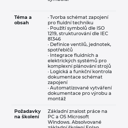
Indie
Téma a
· Tvorba schémat zapojení
obsah
pro fluidní techniku
Indonesie
· Použití symbolů dle ISO
1219, strukturování dle IEC
81346
Irsko
· Definice ventilů, jednotek,
spotřebičů
· Integrace fluidních a
Itálie
elektrických systémů pro
komplexní plánování strojů
Izrael
· Logická a funkční kontrola
dokumentace schémat
zapojení
Japonsko
· Automatizované vytváření
dokumentace pro výrobu a
montáž
Jihoafrická republika
Požadavky
Základní znalost práce na
Jižní Korea
na školení
PC a OS Microsoft
Windows. Absolvované
základní školení Eplan