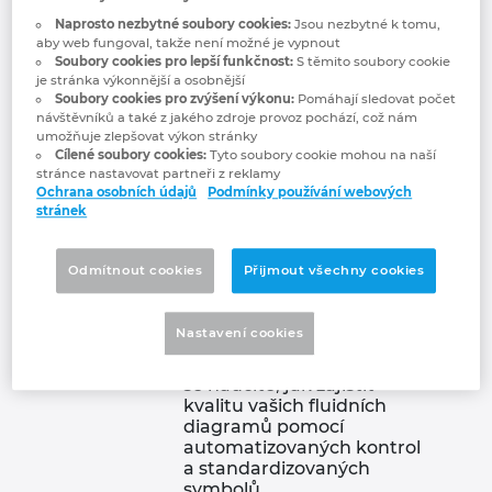
Fluid Design
Naprosto nezbytné soubory cookies:
Jsou nezbytné k tomu,
Technologie budov
Konfigurace
Integrace pro ERP, PDM a PLM
Blog EPLAN CZ&SK
Česká republika
aby web fungoval, takže není možné je vypnout
Soubory cookies pro lepší funkčnost:
S těmito soubory cookie
je stránka výkonnější a osobnější
Případové studie
EPLAN Data Portal
Pobočky
Čína
Soubory cookies pro zvýšení výkonu:
Pomáhají sledovat počet
Cílová
Určeno pouze pro uživatele
návštěvníků a také z jakého zdroje provoz pochází, což nám
skupina
EPLAN Electric P8.
umožňuje zlepšovat výkon stránky
EPLAN Education pro školy
Kontakty
Dánsko
Cílené soubory cookies:
Tyto soubory cookie mohou na naší
Výhody a
Naučte se, jak vytvářet
stránce nastavovat partneři z reklamy
Ochrana osobních údajů
Podmínky používání webových
cíle
schémata hydraulických a
EPLAN Education pro studenty
Trust Center
Filipíny
stránek
pneumatických obvodů.
Ideální pro strojní a
provozní inženýry.
EPLAN aplikace pro spolupráci
Finsko
Odmítnout cookies
Přijmout všechny cookies
Seznámíte se s možnostmi,
jak strukturovaně plánovat
Francie
složité fluidní obvody a
Nastavení cookies
efektivně vyhodnotit
navržené schémata. Také
Chile
se naučíte, jak zajistit
kvalitu vašich fluidních
diagramů pomocí
China Taiwan
automatizovaných kontrol
a standardizovaných
Chorvatsko
symbolů.