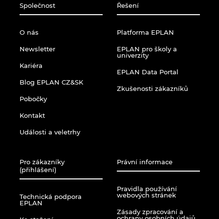
Společnost
Řešení
Norsko
O nás
Platforma EPLAN
Nový Zéland
Newsletter
EPLAN pro školy a
univerzity
Peru
Kariéra
EPLAN Data Portal
Blog EPLAN CZ&SK
Polsko
Zkušenosti zákazníků
Pobočky
Portugalsko
Kontakt
Události a veletrhy
Rakousko
Rumunsko
Pro zákazníky
Právní informace
(přihlášení)
Řecko
Pravidla používání
webových stránek
Technická podpora
EPLAN
Singapur
Zásady zpracování a
ochrany osobních údajů