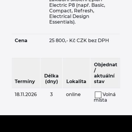
Kanada
Electric P8 (např. Basic,
Compact, Refresh,
Electrical Design
Kolumbie
Essentials).
Litva
Cena
25 800,- Kč CZK bez DPH
Lucembursko
Maďarsko
Objednat
/
Délka
aktuální
Malajsie
Termíny
(dny)
Lokalita
stav
Mexiko
18.11.2026
3
online
Volná
25
místa
Německo
Nizozemsko