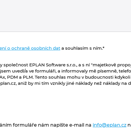
ení o ochraně osobních dat
a souhlasím s ním.
*
y společnost EPLAN Software s.r.o., a s ní "majetkově prop
 jsem uvedl/a ve formuláři, a informovaly mě písemně, telef
x, PDM a PLM. Tento souhlas mohu v budoucnosti kdykoli 
lan.cz, aniž by mi tím vznikly jiné náklady než náklady na 
sláním formuláře nám napište e-mail na
info@eplan.cz
n