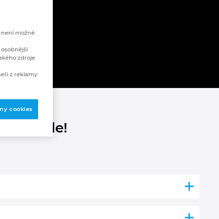
e není možné
 osobnější
akého zdroje
eři z reklamy
ny cookies
a rychle!