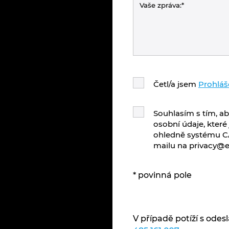
Četl/a jsem
Prohláš
Souhlasím s tím, ab
osobní údaje, které
ohledně systému CA
mailu na privacy@ep
* povinná pole
V případě potíží s ode