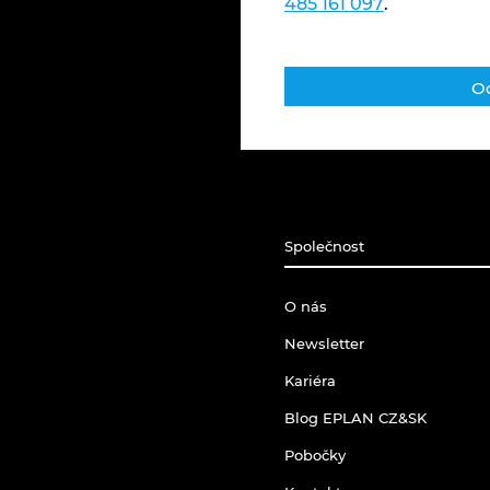
485 161 097
.
Společnost
O nás
Newsletter
Kariéra
Blog EPLAN CZ&SK
Pobočky