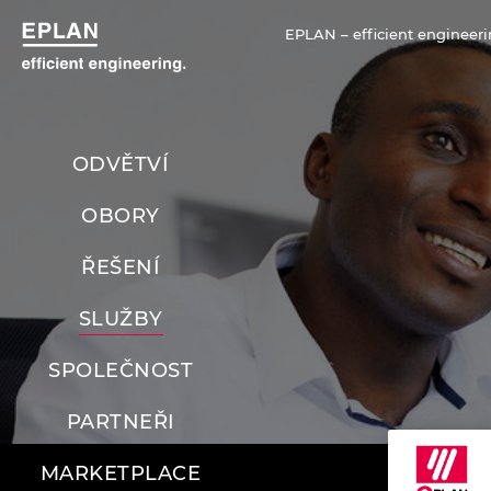
EPLAN – efficient engineeri
ODVĚTVÍ
OBORY
ŘEŠENÍ
SLUŽBY
SPOLEČNOST
PARTNEŘI
MARKETPLACE