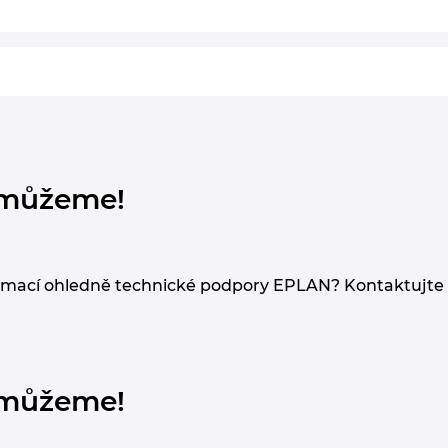
omůžeme!
rmací ohledně technické podpory EPLAN? Kontaktujte n
omůžeme!