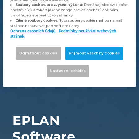
Bulharsko
Soubory cookies pro zvýšení výkonu:
Pomáhají sledovat počet
Technologie budov
Konfigurace
Integrace pro ERP, PDM a PLM
Blog EPLAN CZ&SK
návštěvníků a také z jakého zdroje provoz pochází, což nám
umožňuje zlepšovat výkon stránky
Česká republika
Cílené soubory cookies:
Tyto soubory cookie mohou na naší
Případové studie
EPLAN Data Portal
Pobočky
stránce nastavovat partneři z reklamy
Ochrana osobních údajů
Podmínky používání webových
Čína
stránek
EPLAN Education pro školy
Kontakty
Dánsko
Odmítnout cookies
Přijmout všechny cookies
EPLAN Education pro studenty
Trust Center
Filipíny
Nastavení cookies
EPLAN aplikace pro spolupráci
Finsko
Francie
Chile
EPLAN
China Taiwan
Software