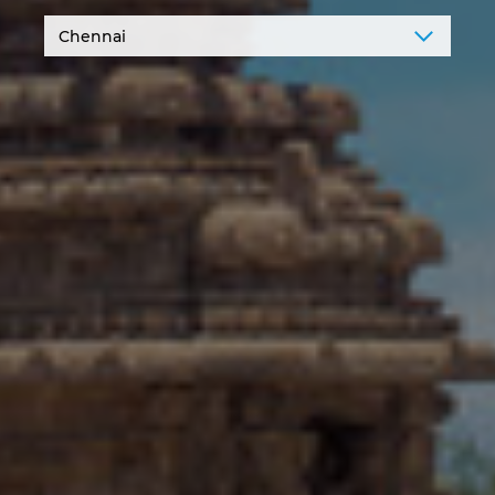
Kanada
Kolumbie
Litva
Lucembursko
Maďarsko
Malajsie
Mexiko
Německo
Nizozemsko