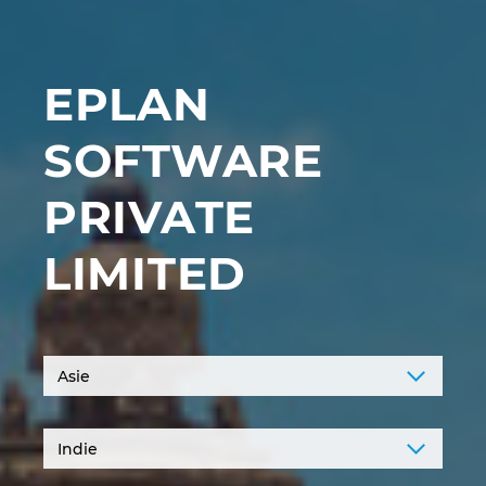
Chorvatsko
Indie
EPLAN
Indonesie
SOFTWARE
Irsko
PRIVATE
Itálie
LIMITED
Izrael
Japonsko
Jihoafrická republika
Jižní Korea