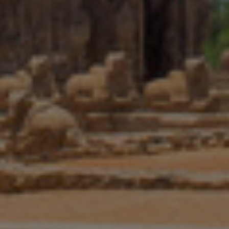
Norsko
Nový Zéland
Peru
Polsko
Portugalsko
Rakousko
Rumunsko
Řecko