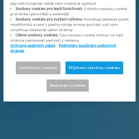
Bulharsko
aby web fungoval, takže není možné je vypnout
Soubory cookies pro lepší funkčnost:
S těmito soubory cookie
Technologie budov
Konfigurace
Integrace pro ERP, PDM a PLM
Blog EPLAN CZ&SK
je stránka výkonnější a osobnější
Česká republika
Soubory cookies pro zvýšení výkonu:
Pomáhají sledovat počet
návštěvníků a také z jakého zdroje provoz pochází, což nám
Případové studie
EPLAN Data Portal
Pobočky
umožňuje zlepšovat výkon stránky
Čína
Cílené soubory cookies:
Tyto soubory cookie mohou na naší
stránce nastavovat partneři z reklamy
EPLAN Education pro školy
Kontakty
Ochrana osobních údajů
Podmínky používání webových
Dánsko
stránek
EPLAN Education pro studenty
Trust Center
Filipíny
Odmítnout cookies
Přijmout všechny cookies
EPLAN aplikace pro spolupráci
Finsko
Nastavení cookies
Francie
Chile
China Taiwan