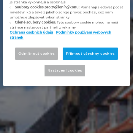
je stránka výkonnější a osobnější
Bulharsko
Soubory cookies pro zvýšení výkonu:
Pomáhají sledovat počet
Technologie budov
Konfigurace
Integrace pro ERP, PDM a PLM
Blog EPLAN CZ&SK
návštěvníků a také z jakého zdroje provoz pochází, což nám
umožňuje zlepšovat výkon stránky
Česká republika
Cílené soubory cookies:
Tyto soubory cookie mohou na naší
Případové studie
EPLAN Data Portal
Pobočky
stránce nastavovat partneři z reklamy
Ochrana osobních údajů
Podmínky používání webových
Čína
stránek
EPLAN Education pro školy
Kontakty
Dánsko
Odmítnout cookies
Přijmout všechny cookies
EPLAN Education pro studenty
Trust Center
Filipíny
EPLAN aplikace pro spolupráci
Nastavení cookies
Finsko
Francie
Chile
China Taiwan