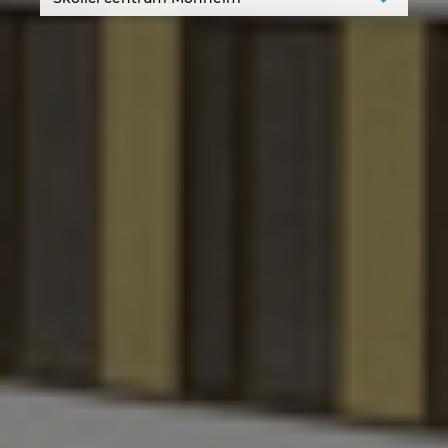
Singapur
Slovensko
Slovinsko
Spojené arabské emiráty
Srbsko
Španělsko
Švédsko
Švýcarsko
Thajsko