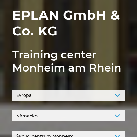
EPLAN GmbH &
Norsko
Co. KG
Nový Zéland
Peru
Training center
Polsko
Monheim am Rhein
Portugalsko
Rakousko
Rumunsko
Řecko