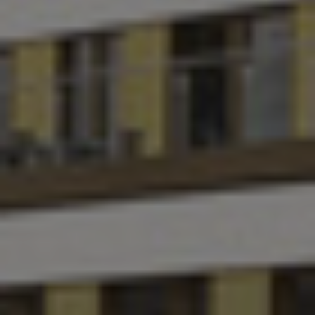
Kanada
Kolumbie
Litva
Lucembursko
Maďarsko
Malajsie
Mexiko
Německo
Nizozemsko