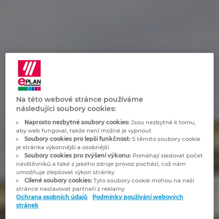
Bulharsko
Technologie budov
Konfigurace
Integrace pro ERP, PDM a PLM
Blog EPLAN CZ&SK
Česká republika
Případové studie
EPLAN Data Portal
Pobočky
Čína
EPLAN Education pro školy
Kontakty
Dánsko
EPLAN Education pro studenty
Trust Center
Na této webové stránce používáme
Filipíny
následující soubory cookies:
EPLAN aplikace pro spolupráci
Naprosto nezbytné soubory cookies:
Jsou nezbytné k tomu,
Finsko
aby web fungoval, takže není možné je vypnout
Soubory cookies pro lepší funkčnost:
S těmito soubory cookie
je stránka výkonnější a osobnější
Francie
Soubory cookies pro zvýšení výkonu:
Pomáhají sledovat počet
návštěvníků a také z jakého zdroje provoz pochází, což nám
umožňuje zlepšovat výkon stránky
Chile
Cílené soubory cookies:
Tyto soubory cookie mohou na naší
stránce nastavovat partneři z reklamy
Ochrana osobních údajů
Podmínky používání webových
China Taiwan
stránek