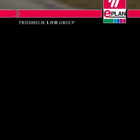
EPLAN GmbH & Co.
KG
Training center Monheim
Rheinpromenade 9
40789 Monheim am Rhein
Phone: +49 (0)2173 3964-0
Fax: +49 (0)2173 3964-25