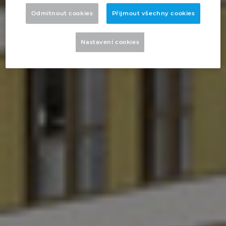
Chorvatsko
Odmítnout cookies
Přijmout všechny cookies
Indie
Nastavení cookies
Indonesie
Irsko
Itálie
Izrael
Japonsko
Jihoafrická republika
Jižní Korea