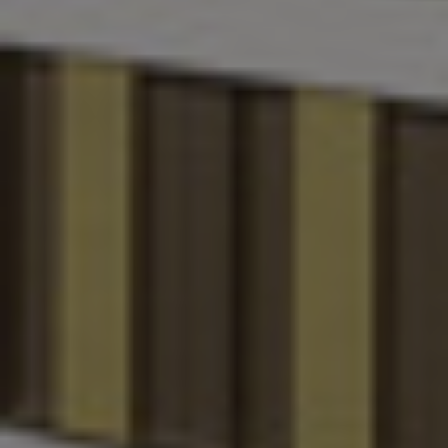
Turecko
Ukrajina
USA
Velká Británie