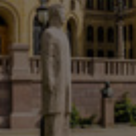
Kanada
Kolumbie
Litva
Lucembursko
Maďarsko
Malajsie
Mexiko
Německo
Nizozemsko