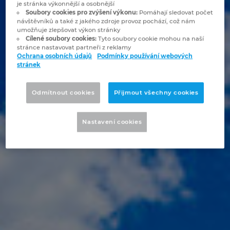
je stránka výkonnější a osobnější
Bulharsko
Soubory cookies pro zvýšení výkonu:
Pomáhají sledovat počet
Technologie budov
Konfigurace
Integrace pro ERP, PDM a PLM
Blog EPLAN CZ&SK
návštěvníků a také z jakého zdroje provoz pochází, což nám
umožňuje zlepšovat výkon stránky
Česká republika
Cílené soubory cookies:
Tyto soubory cookie mohou na naší
Případové studie
EPLAN Data Portal
Pobočky
stránce nastavovat partneři z reklamy
Ochrana osobních údajů
Podmínky používání webových
Čína
stránek
EPLAN Education pro školy
Kontakty
Dánsko
Odmítnout cookies
Přijmout všechny cookies
EPLAN Education pro studenty
Trust Center
Filipíny
EPLAN aplikace pro spolupráci
Nastavení cookies
Finsko
Francie
Chile
China Taiwan