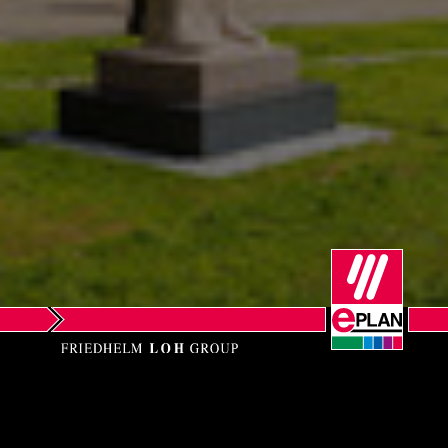
Norsko
Nový Zéland
Peru
Polsko
Portugalsko
Rakousko
Rumunsko
Řecko
EPLAN AB