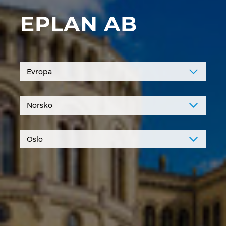
Chorvatsko
EPLAN AB
Indie
Indonesie
Irsko
Itálie
Izrael
Japonsko
Jihoafrická republika
Jižní Korea