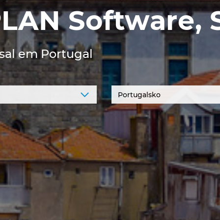
LAN Software, S
sal em Portugal