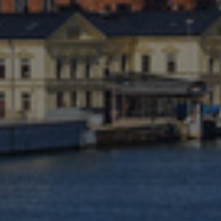
Kanada
Kolumbie
Litva
Lucembursko
Maďarsko
Malajsie
Mexiko
Německo
Nizozemsko