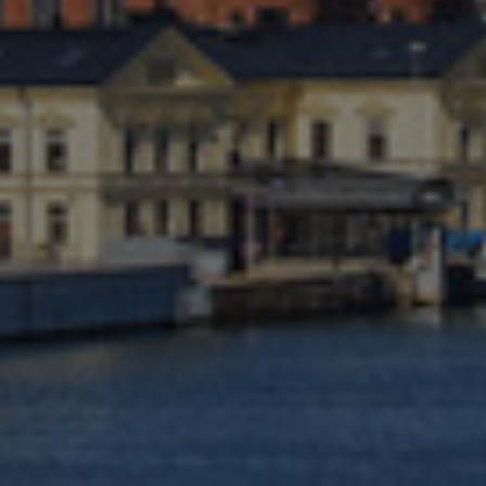
Kanada
Kolumbie
Litva
Lucembursko
Maďarsko
Malajsie
Mexiko
Německo
Nizozemsko