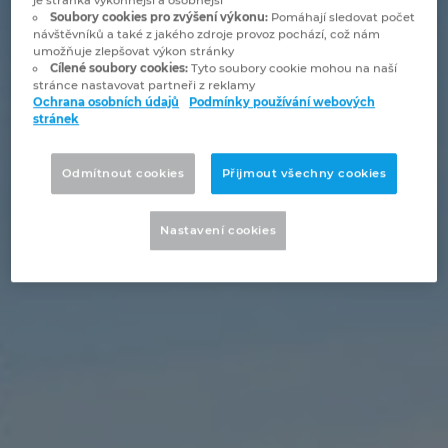
je stránka výkonnější a osobnější
Bulharsko
Soubory cookies pro zvýšení výkonu:
Pomáhají sledovat počet
Technologie budov
Konfigurace
Integrace pro ERP, PDM a PLM
Blog EPLAN CZ&SK
návštěvníků a také z jakého zdroje provoz pochází, což nám
umožňuje zlepšovat výkon stránky
Česká republika
Cílené soubory cookies:
Tyto soubory cookie mohou na naší
Případové studie
EPLAN Data Portal
Pobočky
stránce nastavovat partneři z reklamy
Ochrana osobních údajů
Podmínky používání webových
Čína
stránek
EPLAN Education pro školy
Kontakty
Dánsko
Odmítnout cookies
Přijmout všechny cookies
EPLAN Education pro studenty
Trust Center
Filipíny
Nastavení cookies
EPLAN aplikace pro spolupráci
Finsko
Francie
Chile
China Taiwan