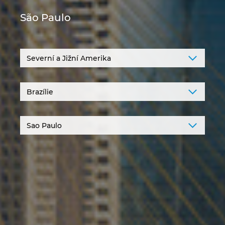
Chorvatsko
São Paulo
Indie
Indonesie
Irsko
Itálie
Izrael
Japonsko
Jihoafrická republika
Jižní Korea