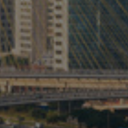
Kanada
Kolumbie
Litva
Lucembursko
Maďarsko
Malajsie
Mexiko
Německo
Nizozemsko