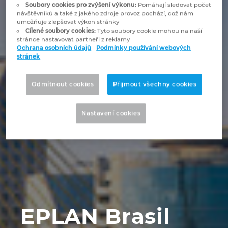
Bulharsko
Soubory cookies pro zvýšení výkonu:
Pomáhají sledovat počet
návštěvníků a také z jakého zdroje provoz pochází, což nám
Technologie budov
Konfigurace
Integrace pro ERP, PDM a PLM
Blog EPLAN CZ&SK
umožňuje zlepšovat výkon stránky
Česká republika
Cílené soubory cookies:
Tyto soubory cookie mohou na naší
stránce nastavovat partneři z reklamy
Případové studie
EPLAN Data Portal
Pobočky
Ochrana osobních údajů
Podmínky používání webových
Čína
stránek
EPLAN Education pro školy
Kontakty
Dánsko
Odmítnout cookies
Přijmout všechny cookies
EPLAN Education pro studenty
Trust Center
Filipíny
Nastavení cookies
EPLAN aplikace pro spolupráci
Finsko
Francie
Chile
EPLAN Brasil
China Taiwan