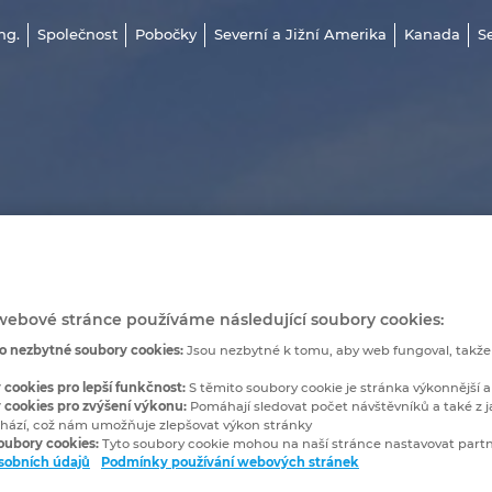
ng.
Společnost
Pobočky
Severní a Jižní Amerika
Kanada
S
webové stránce používáme následující soubory cookies:
o nezbytné soubory cookies:
Jsou nezbytné k tomu, aby web fungoval, takž
 cookies pro lepší funkčnost:
S těmito soubory cookie je stránka výkonnější a
 cookies pro zvýšení výkonu:
Pomáhají sledovat počet návštěvníků a také z j
hází, což nám umožňuje zlepšovat výkon stránky
soubory cookies:
Tyto soubory cookie mohou na naší stránce nastavovat partn
sobních údajů
Podmínky používání webových stránek