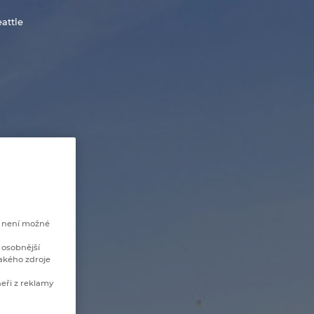
eattle
e není možné
 osobnější
akého zdroje
eři z reklamy