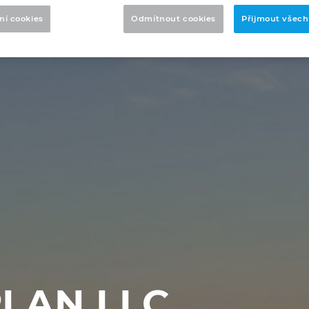
ní cookies
Odmítnout cookies
Přijmout všech
LAN LLC