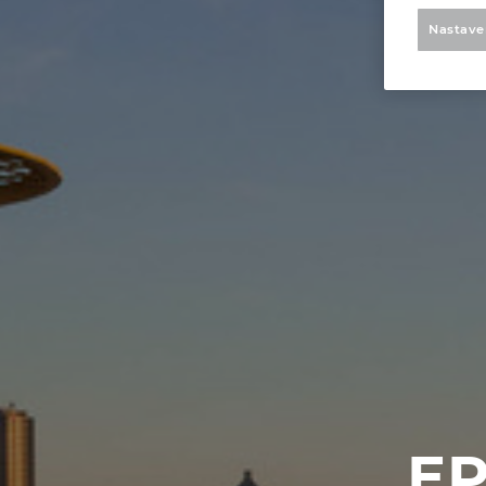
Nastave
EP