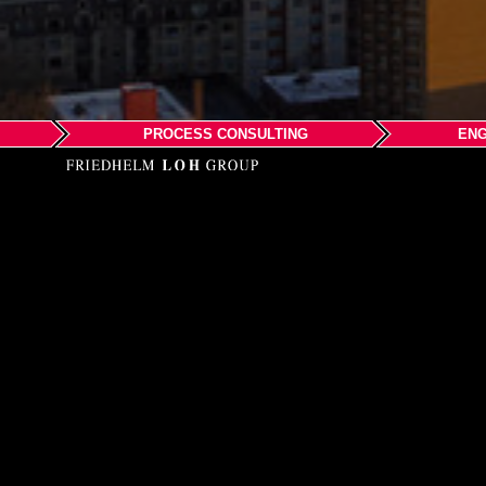
PROCESS CONSULTING
ENG
EPLAN LLC
Seattle
Phone: +1-206-512-4323
Email:
info@eplanusa
Web:
www.eplanusa.c