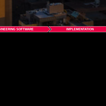
INEERING SOFTWARE
IMPLEMENTATION
.com
om