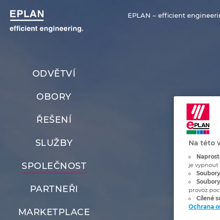
EPLAN – efficient engineeri
ODVĚTVÍ
OBORY
ŘEŠENÍ
SLUŽBY
Na této 
Naprost
SPOLEČNOST
je vypnout
Soubory
Soubory
PARTNEŘI
provoz poc
Cílené 
Ochrana o
MARKETPLACE