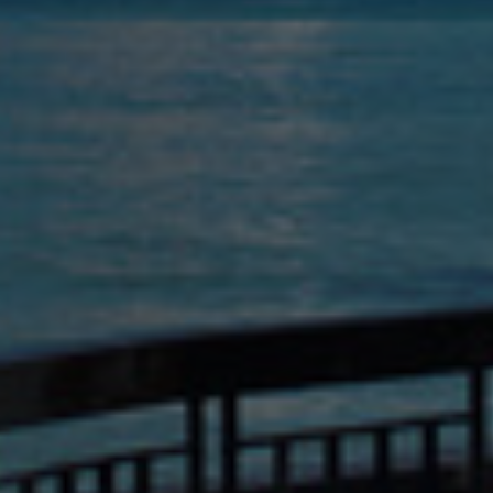
Kanada
Kolumbie
Litva
Lucembursko
Maďarsko
Malajsie
Mexiko
Německo
Nizozemsko