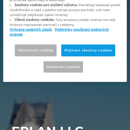
je stránka výkonnější a osobnější
Bulharsko
Soubory cookies pro zvýšení výkonu:
Pomáhají sledovat počet
Technologie budov
Konfigurace
Integrace pro ERP, PDM a PLM
Blog EPLAN CZ&SK
návštěvníků a také z jakého zdroje provoz pochází, což nám
umožňuje zlepšovat výkon stránky
Česká republika
Cílené soubory cookies:
Tyto soubory cookie mohou na naší
Případové studie
EPLAN Data Portal
Pobočky
stránce nastavovat partneři z reklamy
Ochrana osobních údajů
Podmínky používání webových
Čína
stránek
EPLAN Education pro školy
Kontakty
Dánsko
Odmítnout cookies
Přijmout všechny cookies
EPLAN Education pro studenty
Trust Center
Filipíny
Nastavení cookies
EPLAN aplikace pro spolupráci
Finsko
Francie
Chile
China Taiwan