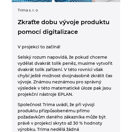
Trima s. r. o
Sch
Zkraťte dobu vývoje produktu
Z
pomocí digitalizace
5
"
V projekci to začíná!
"N
vy
Selský rozum napovídá, že pokud chceme
už
vydělat dvakrát tolik peněz, musíme vytvořit
Sc
dvakrát tolik zařízení. V této rovnici však
kř
chybí ještě možnost dvojnásobně zkrátit čas
at
vývoje. Známou neznámou pro správný
y v
el
výsledek v této matematické úloze pak jsou
rá
projekční nástroje EPLAN.
pr
Společnost Trima uvádí, že při vývoji
m
Sp
produktu přizpůsobenému přímo
50
po
požadavkům daného zákazníka může být
c a
%.
právě v projekci skryto až 30 % hodnoty
li
ny
výrobku. Trima nedělá žádná
 z
se