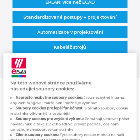
EPLAN: více než ECAD
Kanada
Standardizované postupy v projektování
Kolumbie
Automatizace v projektování
Litva
Kabeláž strojů
Lucembursko
Maďarsko
Na této webové stránce používáme
následující soubory cookies:
Malajsie
Nemáte rádi změny na
Naprosto nezbytné soubory cookies:
Jsou nezbytné k tomu,
aby web fungoval, takže není možné je vypnout
Mexiko
poslední chvíli?
Soubory cookies pro lepší funkčnost:
S těmito soubory cookie
je stránka výkonnější a osobnější
Soubory cookies pro zvýšení výkonu:
Pomáhají sledovat počet
Německo
návštěvníků a také z jakého zdroje provoz pochází, což nám
Možná vám to zní povědomě: zákazník si u
umožňuje zlepšovat výkon stránky
vás vyžádal rozváděčové skříně a domluvili
Cílené soubory cookies:
Tyto soubory cookie mohou na naší
Nizozemsko