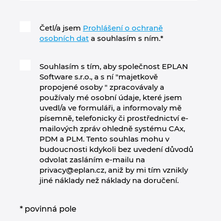
Četl/a jsem
Prohlášení o ochraně
osobních dat
a souhlasím s ním.
*
Souhlasím s tím, aby společnost EPLAN
Software s.r.o., a s ní "majetkově
propojené osoby " zpracovávaly a
používaly mé osobní údaje, které jsem
uvedl/a ve formuláři, a informovaly mě
písemně, telefonicky či prostřednictví e-
mailových zpráv ohledně systému CAx,
PDM a PLM. Tento souhlas mohu v
budoucnosti kdykoli bez uvedení důvodů
odvolat zasláním e-mailu na
privacy@eplan.cz, aniž by mi tím vznikly
jiné náklady než náklady na doručení.
* povinná pole