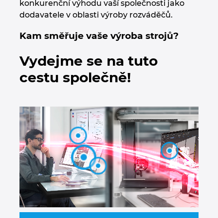
konkurenční výhodu vaší společnosti jako
Chorvatsko
dodavatele v oblasti výroby rozváděčů.
Kam směřuje vaše výroba strojů?
Indie
Vydejme se na tuto
Indonesie
cestu společně!
Irsko
Itálie
Izrael
Japonsko
Jihoafrická republika
Jižní Korea