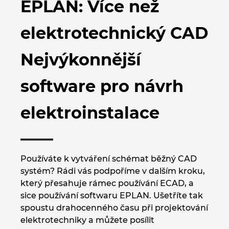
EPLAN: Více než
Bulharsko
Technologie budov
Konfigurace
Integrace pro ERP, PDM a PLM
Blog EPLAN CZ&SK
elektrotechnický CAD
Česká republika
Případové studie
EPLAN Data Portal
Pobočky
Nejvýkonnější
Čína
EPLAN Education pro školy
Kontakty
software pro návrh
Dánsko
EPLAN Education pro studenty
Trust Center
elektroinstalace
Filipíny
EPLAN aplikace pro spolupráci
Finsko
Používáte k vytváření schémat běžný CAD
Francie
systém? Rádi vás podpoříme v dalším kroku,
který přesahuje rámec používání ECAD, a
Chile
sice používání softwaru EPLAN. Ušetříte tak
spoustu drahocenného času při projektování
China Taiwan
elektrotechniky a můžete posílit