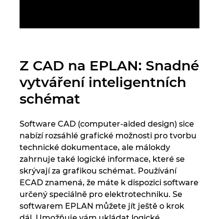
Singapur
Slovensko
Slovinsko
Z CAD na EPLAN: Snadné
Spojené arabské emiráty
vytváření inteligentních
schémat
Srbsko
Software CAD (computer-aided design) sice
Španělsko
nabízí rozsáhlé grafické možnosti pro tvorbu
technické dokumentace, ale málokdy
Švédsko
zahrnuje také logické informace, které se
skrývají za grafikou schémat. Používání
Švýcarsko
ECAD znamená, že máte k dispozici software
určený speciálně pro elektrotechniku. Se
Thajsko
softwarem EPLAN můžete jít ještě o krok
dál. Umožňuje vám ukládat logické