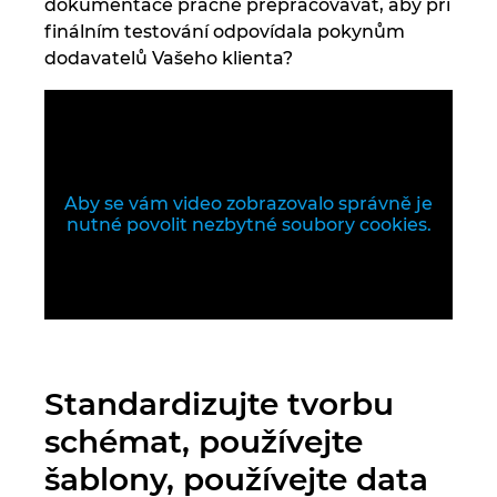
Singapur
dokumentace pracně přepracovávat, aby při
finálním testování odpovídala pokynům
dodavatelů Vašeho klienta?
Slovensko
Slovinsko
Spojené arabské emiráty
Aby se vám video zobrazovalo správně je
nutné povolit nezbytné soubory cookies.
Srbsko
Španělsko
Švédsko
Standardizujte tvorbu
Švýcarsko
schémat, používejte
Thajsko
šablony, používejte data