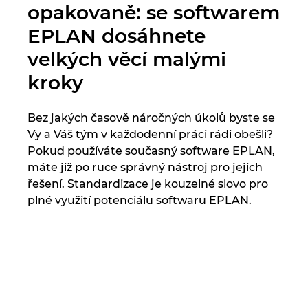
opakovaně: se softwarem
Turecko
EPLAN dosáhnete
Ukrajina
velkých věcí malými
kroky
USA
Velká Británie
Bez jakých časově náročných úkolů byste se
Vy a Váš tým v každodenní práci rádi obešli?
Pokud používáte současný software EPLAN,
máte již po ruce správný nástroj pro jejich
řešení. Standardizace je kouzelné slovo pro
plné využití potenciálu softwaru EPLAN.