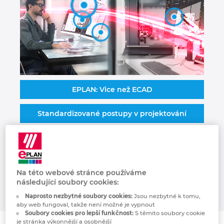
Kanada
Kolumbie
Litva
EPLAN: Vice než ECAD
Lucembursko
Standardizované postupy v projektování
Maďarsko
Automatizace v projektování
Malajsie
Kabeláž strojů
Mexiko
Na této webové stránce používáme
následující soubory cookies:
Německo
Naprosto nezbytné soubory cookies:
Jsou nezbytné k tomu,
aby web fungoval, takže není možné je vypnout
Soubory cookies pro lepší funkčnost:
S těmito soubory cookie
Nizozemsko
je stránka výkonnější a osobnější