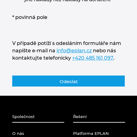
* povinná pole
V případě potíží s odesláním formuláře nám
napište e-mail na
info@eplan.cz
nebo nás
kontaktujte telefonicky
+420 485 161 097
.
Společnost
Řešení
O nás
Platforma EPLAN