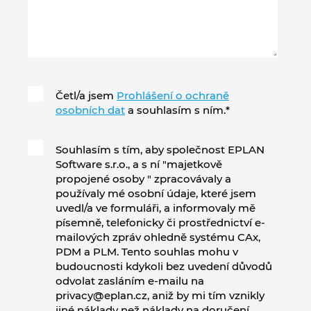
Četl/a jsem
Prohlášení o ochraně
osobních dat
a souhlasím s ním.
*
Souhlasím s tím, aby společnost EPLAN
Software s.r.o., a s ní "majetkově
propojené osoby " zpracovávaly a
používaly mé osobní údaje, které jsem
uvedl/a ve formuláři, a informovaly mě
písemně, telefonicky či prostřednictví e-
mailových zpráv ohledně systému CAx,
PDM a PLM. Tento souhlas mohu v
budoucnosti kdykoli bez uvedení důvodů
odvolat zasláním e-mailu na
privacy@eplan.cz, aniž by mi tím vznikly
jiné náklady než náklady na doručení.