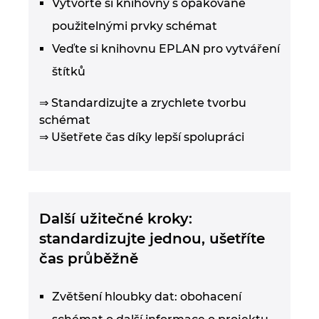
Vytvořte si knihovny s opakovaně
použitelnými prvky schémat
Veďte si knihovnu EPLAN pro vytváření
štítků
⇒ Standardizujte a zrychlete tvorbu
schémat
⇒ Ušetřete čas díky lepší spolupráci
Další užitečné kroky:
standardizujte jednou, ušetříte
čas průběžně
Zvětšení hloubky dat: obohacení