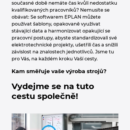
současné době nemáte čas kvůli nedostatku
Chorvatsko
kvalifikovaných pracovníků? Nemusíte se
obávat: Se softwarem EPLAN můžete
Indie
používat šablony, opakovaně využívat
stávající data a harmonizovat opakující se
Indonesie
pracovní postupy, abyste standardizovali své
elektrotechnické projekty, ušetřili čas a snížili
Irsko
závislost na znalostech jednotlivců. Jsme tu
pro Vás, na každém kroku Vaší cesty.
Itálie
Kam směřuje vaše výroba strojů?
Izrael
Vydejme se na tuto
cestu společně!
Japonsko
Jihoafrická republika
Jižní Korea