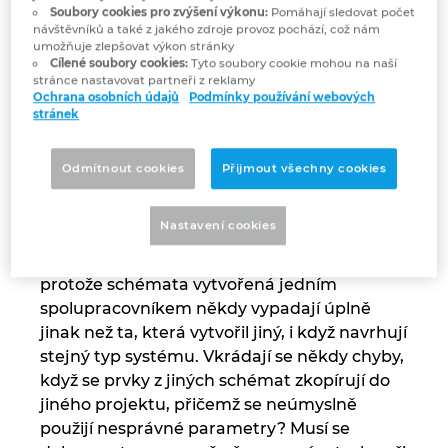
Soubory cookies pro zvýšení výkonu:
Pomáhají sledovat počet
návštěvníků a také z jakého zdroje provoz pochází, což nám
Tyto každodenní
Norsko
umožňuje zlepšovat výkon stránky
Cílené soubory cookies:
Tyto soubory cookie mohou na naší
překážky v
stránce nastavovat partneři z reklamy
Nový Zéland
Ochrana osobních údajů
Podmínky používání webových
elektrotechnice znáte
stránek
Peru
Proč něco měnit, když to už léta funguje
Odmítnout cookies
Přijmout všechny cookies
dobře? Samozřejmě, že v dobře sehraných
Polsko
týmech se zkušenými elektroinženýry běží
Nastavení cookies
tvorba schémat jako hodinky. Ale buďme
Portugalsko
upřímní, občas dochází k nedorozumění,
protože schémata vytvořená jedním
Rakousko
spolupracovníkem někdy vypadají úplně
jinak než ta, která vytvořil jiný, i když navrhují
Rumunsko
stejný typ systému. Vkrádají se někdy chyby,
když se prvky z jiných schémat zkopírují do
Řecko
jiného projektu, přičemž se neúmyslně
použijí nesprávné parametry? Musí se