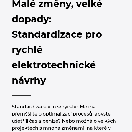
Malé změny, velké
Bulharsko
Technologie budov
Konfigurace
Integrace pro ERP, PDM a PLM
Blog EPLAN CZ&SK
dopady:
Česká republika
Případové studie
EPLAN Data Portal
Pobočky
Standardizace pro
Čína
EPLAN Education pro školy
Kontakty
rychlé
Dánsko
EPLAN Education pro studenty
Trust Center
elektrotechnické
Filipíny
EPLAN aplikace pro spolupráci
návrhy
Finsko
Francie
Standardizace v inženýrství: Možná
Chile
přemýšlíte o optimalizaci procesů, abyste
ušetřili čas a peníze? Nebo možná o velkých
China Taiwan
projektech s mnoha změnami, na které v