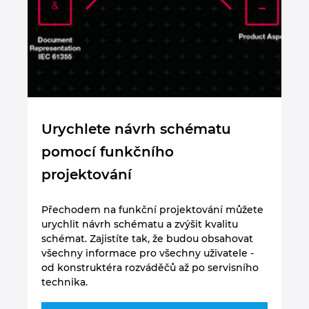
Urychlete návrh schématu
Čt
pomocí funkčního
s
projektování
e
Přechodem na funkční projektování můžete
V 
e,
urychlit návrh schématu a zvýšit kvalitu
ti
schémat. Zajistíte tak, že budou obsahovat
kt
yní
všechny informace pro všechny uživatele -
el
od konstruktéra rozváděčů až po servisního
zd
technika.